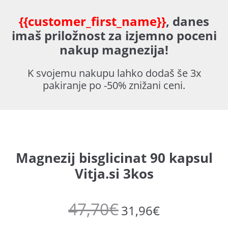
{{customer_first_name}}
, danes
imaš priložnost za izjemno poceni
nakup magnezija!
K svojemu nakupu lahko dodaš še 3x
pakiranje po -50% znižani ceni.
Magnezij bisglicinat 90 kapsul
Vitja.si 3kos
47,70
€
31,96
€