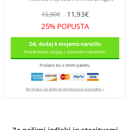
11,93
€
15,90
€
25%
POPUSTA
DA, dodaj k mojemu naročilu
Poslali bomo skupaj z osnovnim naročilom.
Poslano bo v istem paketu.
Ne hvala, ne želim te ekskluzivne ponudbe >
Za našimi izdleki in storitvami