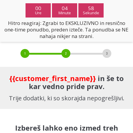
00
04
57
Ure
Minute
Sekunde
Hitro reagiraj: Zgrabi to EKSKLUZIVNO in resnično
one-time ponudbo, preden izteče. Ta ponudba se NE
nahaja nikjer na strani.
{{customer_first_name}}
in še to
kar vedno pride prav.
Trije dodatki, ki so skorajda nepogrešljivi.
Izbereš lahko eno izmed treh