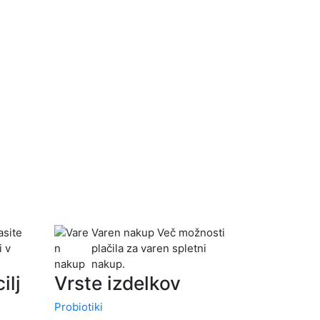
site
Varen nakup
Več možnosti
i v
plačila za varen spletni
nakup.
ilj
Vrste izdelkov
Probiotiki