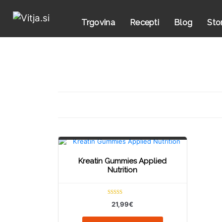
Trgovina
Recepti
Blog
Sto
Kreatin Gummies Applied
Nutrition
Ocenjeno
21,99
€
5.00
od 5