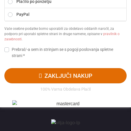
Plačilo po povzetju
PayPal
Vaše osebne podatke bomo uporabili za obdelavo oddanih naročil, za
podporo pri uporabi spletne strani in druge namene, opisane v
pravilnik o
zasebnosti
.
Prebral/-a sem in strinjam se s
pogoji poslovanja
spletne
strani
*
ZAKLJUČI NAKUP
100% Varna Obdelava Plačil