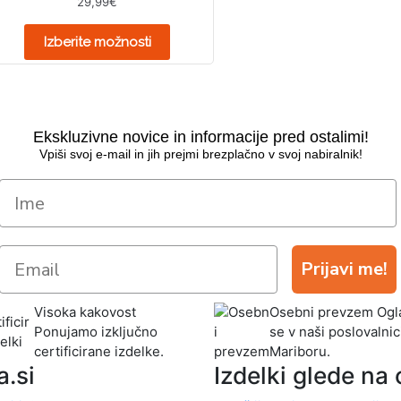
29,99
€
4.90
od 5
Izberite možnosti
Ekskluzivne novice in informacije pred ostalimi!
Vpiši svoj e-mail in jih prejmi brezplačno v svoj nabiralnik!
Prijavi me!
Visoka kakovost
Osebni prevzem
Ogla
Ponujamo izključno
se v naši poslovalnic
certificirane izdelke.
Mariboru.
a.si
Izdelki glede na c