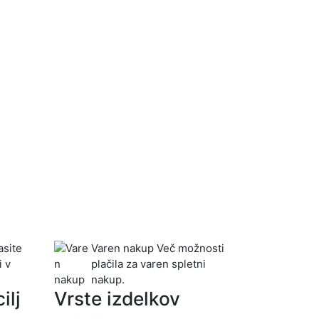
site
Varen nakup
Več možnosti
i v
plačila za varen spletni
nakup.
ilj
Vrste izdelkov