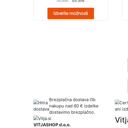
74,99
€
69,99
€
4.67
od 5
Izberite možnosti
Brezplačna dostava
Ob
nakupu nad 60 € izdelke
dostavimo brezplačno.
Vitj
VITJASHOP d.o.o.