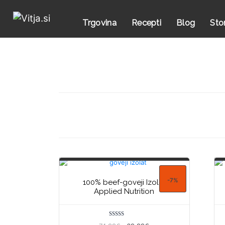
Trgovina
Recepti
Blog
Sto
-7%
100% beef-goveji Izolat
Applied Nutrition
Ocenjeno