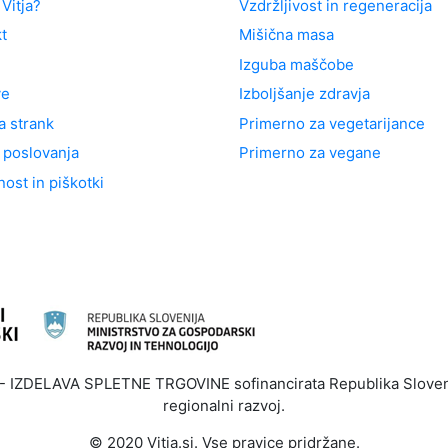
 Vitja?
Vzdržljivost in regeneracija
t
Mišična masa
Izguba maščobe
ve
Izboljšanje zdravja
a strank
Primerno za vegetarijance
 poslovanja
Primerno za vegane
ost in piškotki
ZDELAVA SPLETNE TRGOVINE sofinancirata Republika Slovenija
regionalni razvoj.
© 2020
Vitja.si
. Vse pravice pridržane.