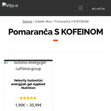
MOJ RAČUN
Domov
/ Izdelek Okus / Pomaranča S KOFEINOM
Pomaranča S KOFEINOM
Velocity Izotonični
energijski gel Applied
Nutrition
Ocenjeno
1,90
€
–
35,99
€
5.00
od 5