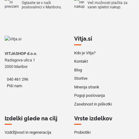
Oglasite se v naši
Več možnosti plačila za
poslovalnici v Mariboru.
varen spletni nakup.
Vitja.si
Kdo je Vitja?
VITJASHOP d.o.o.
Razlagova ulica 1
Kontakt
2000 Maribor
Blog
Storitve
040 461 296
Piši nam
Mnenja strank
Pogoji poslovanja
Zasebnost in piškotki
Izdelki glede na cilj
Vrste izdelkov
Vzdržljivost in regeneracija
Probiotiki