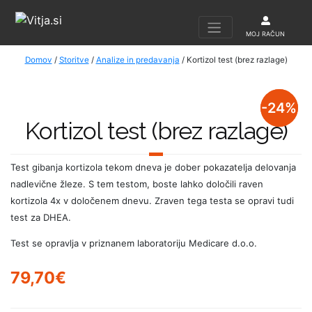
MOJ RAČUN
Domov
/
Storitve
/
Analize in predavanja
/ Kortizol test (brez razlage)
+
-37%
-24%
Kortizol test (brez razlage)
Test gibanja kortizola tekom dneva je dober pokazatelja delovanja
nadlevične žleze. S tem testom, boste lahko določili raven
kortizola 4x v določenem dnevu. Zraven tega testa se opravi tudi
test za DHEA.
Test se opravlja v priznanem laboratoriju Medicare d.o.o.
79,70
€