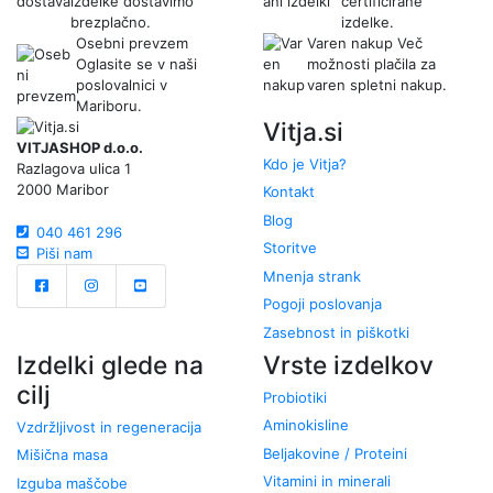
izdelke dostavimo
certificirane
brezplačno.
izdelke.
Osebni prevzem
Varen nakup
Več
Oglasite se v naši
možnosti plačila za
poslovalnici v
varen spletni nakup.
Mariboru.
Vitja.si
VITJASHOP d.o.o.
Kdo je Vitja?
Razlagova ulica 1
2000 Maribor
Kontakt
Blog
040 461 296
Storitve
Piši nam
Mnenja strank
Pogoji poslovanja
Zasebnost in piškotki
Izdelki glede na
Vrste izdelkov
cilj
Probiotiki
Aminokisline
Vzdržljivost in regeneracija
Beljakovine / Proteini
Mišična masa
Vitamini in minerali
Izguba maščobe