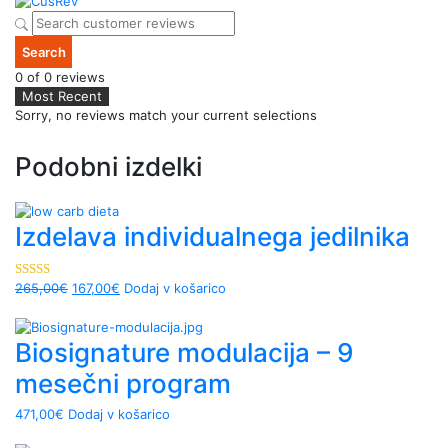
Search
0 of 0 reviews
Sorry, no reviews match your current selections
Podobni izdelki
Izdelava individualnega jedilnika
265,00
€
167,00
€
Dodaj v košarico
Ocenjeno
5.00
od 5
Biosignature modulacija – 9
mesečni program
471,00
€
Dodaj v košarico