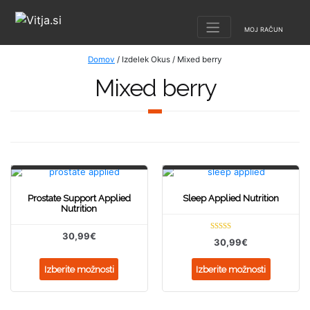
MOJ RAČUN
Domov
/ Izdelek Okus / Mixed berry
Mixed berry
Prostate Support Applied
Sleep Applied Nutrition
Nutrition
30,99
€
Ocenjeno
30,99
€
5.00
od 5
Izberite možnosti
Izberite možnosti