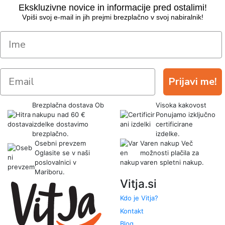
Ekskluzivne novice in informacije pred ostalimi!
Vpiši svoj e-mail in jih prejmi brezplačno v svoj nabiralnik!
Prijavi me!
Brezplačna dostava
Ob
Visoka kakovost
nakupu nad 60 €
Ponujamo izključno
izdelke dostavimo
certificirane
brezplačno.
izdelke.
Osebni prevzem
Varen nakup
Več
Oglasite se v naši
možnosti plačila za
poslovalnici v
varen spletni nakup.
Mariboru.
Vitja.si
Kdo je Vitja?
Kontakt
Blog