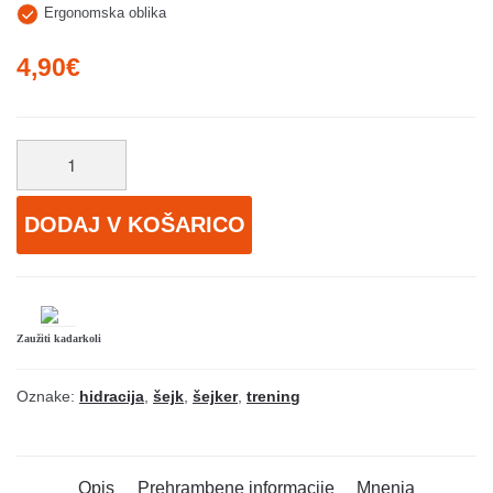
Ergonomska oblika
4,90
€
DODAJ V KOŠARICO
Zaužiti kadarkoli
Oznake:
hidracija
,
šejk
,
šejker
,
trening
Opis
Prehrambene informacije
Mnenja