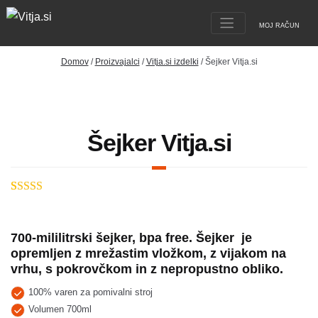
MOJ RAČUN
Domov
/
Proizvajalci
/
Vitja.si izdelki
/ Šejker Vitja.si
Šejker Vitja.si
Ocenjeno z
3
5.00
od 5 na
700-mililitrski šejker, bpa free. Šejker
je
podlagi
opremljen z mrežastim vložkom, z vijakom na
ocene
strank
vrhu, s pokrovčkom in z nepropustno obliko.
100% varen za pomivalni stroj
Volumen 700ml