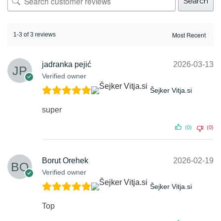
Search
1-3 of 3 reviews
jadranka pejić
2026-03-13
Verified owner
Šejker Vitja.si
super
(0)
(0)
Borut Orehek
2026-02-19
Verified owner
Šejker Vitja.si
Top