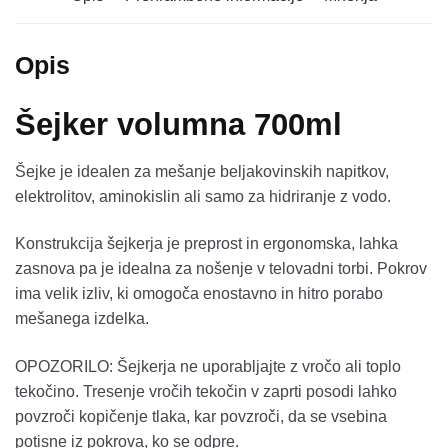
Opis
Šejker volumna 700ml
Šejke je idealen za mešanje beljakovinskih napitkov,
elektrolitov, aminokislin ali samo za hidriranje z vodo.
Konstrukcija šejkerja je preprost in ergonomska, lahka
zasnova pa je idealna za nošenje v telovadni torbi. Pokrov
ima velik izliv, ki omogoča enostavno in hitro porabo
mešanega izdelka.
OPOZORILO: Šejkerja ne uporabljajte z vročo ali toplo
tekočino. Tresenje vročih tekočin v zaprti posodi lahko
povzroči kopičenje tlaka, kar povzroči, da se vsebina
potisne iz pokrova, ko se odpre.