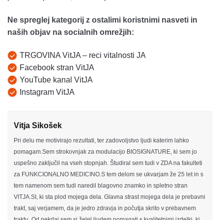
Ne spreglej kategorij z ostalimi koristnimi nasveti in
naših objav na socialnih omrežjih:
TRGOVINA VitJA – reci vitalnosti JA
Facebook stran VitJA
YouTube kanal VitJA
Instagram VitJA
Vitja Sikošek
Pri delu me motivirajo rezultati, ter zadovoljstvo ljudi katerim lahko
pomagam.Sem strokovnjak za modulacijo BIOSIGNATURE, ki sem jo
uspešno zaključil na vseh stopnjah. Študiral sem tudi v ZDA na fakulteti
za FUNKCIONALNO MEDICINO.S tem delom se ukvarjam že 25 let in s
tem namenom sem tudi naredil blagovno znamko in spletno stran
VITJA.SI, ki sta plod mojega dela. Glavna strast mojega dela je prebavni
trakt, saj verjamem, da je jedro zdravja in počutja skrito v prebavnem
traktu. Od nekdaj sem si želel ljudem pomagati s kvalitetnimi izdelki, ki