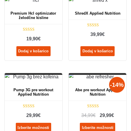
Premium Hcl optimizator
ShredX Applied Nutrition
želodčne kisline
Ocenjeno
39,99
€
Ocenjeno
4.62
od 5
19,90
€
4.78
od 5
Dodaj v košarico
Dodaj v košarico
-14%
Pump 3G pre workout
Abe pre workout Applied
Applied Nutrition
Nutrition
Ocenjeno
Ocenjeno
29,99
€
34,99
€
29,99
€
4.83
od 5
4.86
od 5
Izberite možnosti
Izberite možnosti