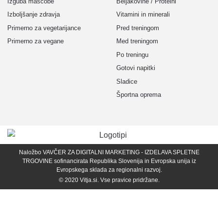
Izguba maščobe
Beljakovine / Proteini
Izboljšanje zdravja
Vitamini in minerali
Primerno za vegetarijance
Pred treningom
Primerno za vegane
Med treningom
Po treningu
Gotovi napitki
Sladice
Športna oprema
Naložbo VAVČER ZA DIGITALNI MARKETING - IZDELAVA SPLETNE
TRGOVINE sofinancirata Republika Slovenija in Evropska unija iz
Evropskega sklada za regionalni razvoj.
© 2020
Vitja.si
. Vse pravice pridržane.