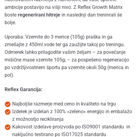
ambicije postavijo na višji nivo. Z Reflex Growth Matrix
boste
regenerirani hitreje
in naslednji dan treninrali še
bolje.
Uporaba: Vzemite do 3 merice (105g) praška in ga
zmešajte z 450ml vode ter ga zaužijte takoj po treningu.
Odmerek lahko prilagodite vašim željam – za povečanje
mišične mase vzemite 105g; – za pospešeno regeneracijo
po vzdržljivostnem športu pa vzemite okoli 50g (merica in
pol).
Reflex Garancija:
Najboljše razmerje med ceno in kvaliteto na trgu
Izdelek je izdelan z 100% »zeleno« energijo in embalažo
z možnostjo recikliranja
Kakovost izdelave proizvoda po ISO9001 standardu in
naključno testirano po ISO17025 standardu