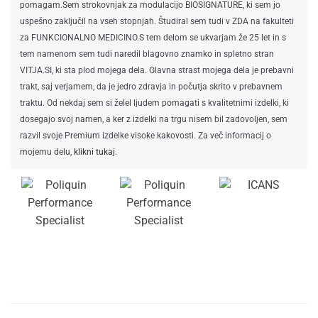
pomagam.Sem strokovnjak za modulacijo BIOSIGNATURE, ki sem jo
uspešno zaključil na vseh stopnjah. Študiral sem tudi v ZDA na fakulteti
za FUNKCIONALNO MEDICINO.S tem delom se ukvarjam že 25 let in s
tem namenom sem tudi naredil blagovno znamko in spletno stran
VITJA.SI, ki sta plod mojega dela. Glavna strast mojega dela je prebavni
trakt, saj verjamem, da je jedro zdravja in počutja skrito v prebavnem
traktu. Od nekdaj sem si želel ljudem pomagati s kvalitetnimi izdelki, ki
dosegajo svoj namen, a ker z izdelki na trgu nisem bil zadovoljen, sem
razvil svoje Premium izdelke visoke kakovosti. Za več informacij o
mojemu delu,
klikni tukaj
.