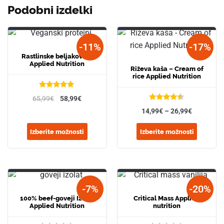
Podobni izdelki
-11%
-17%
Rastlinske beljakovine
Applied Nutrition
Riževa kaša – Cream of
rice Applied Nutrition
Ocenjeno
65,99
€
58,99
€
4.89
od 5
Ocenjeno
14,99
€
–
26,99
€
4.40
od 5
Izberite možnosti
Izberite možnosti
-7%
-20%
100% beef-goveji Izolat
Critical Mass Applied
Applied Nutrition
nutrition