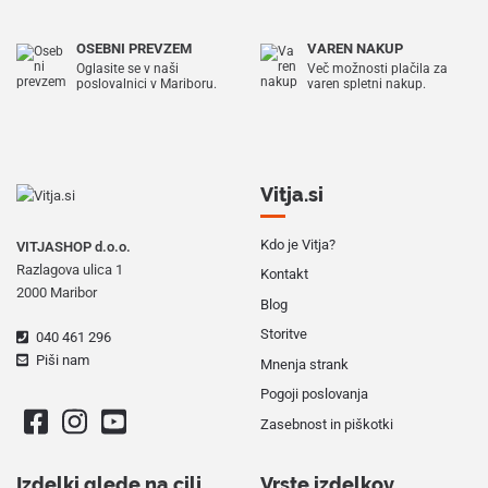
OSEBNI PREVZEM
VAREN NAKUP
Oglasite se v naši
Več možnosti plačila za
poslovalnici v Mariboru.
varen spletni nakup.
Vitja.si
Kdo je Vitja?
VITJASHOP d.o.o.
Razlagova ulica 1
Kontakt
2000 Maribor
Blog
Storitve
040 461 296
Piši nam
Mnenja strank
Pogoji poslovanja
Zasebnost in piškotki
Izdelki glede na cilj
Vrste izdelkov