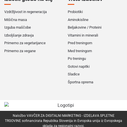
Vzdržljivost in regeneracija
Probiotiki
Mišična masa
Aminokisline
Izguba maščobe
Beljakovine / Proteini
Izboljšanje zdravja
Vitamini in minerali
Primerno za vegetarijance
Pred treningom
Primerno za vegane
Med treningom
Po treningu
Gotovi napitki
Sladice
Športna oprema
Naložbo VAVČER ZA DIGITALNI MARKETING - IZDELAVA SPLETNE
TRGOVINE sofinancirata Republika Slovenija in Evropska unija iz Evropskega
sklada za regionalni razvoj.