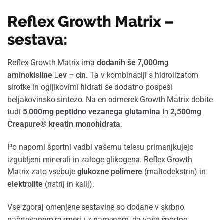
Reflex Growth Matrix –
sestava:
Reflex Growth Matrix ima
dodanih še 7,000mg
aminokisline Lev – cin
. Ta v kombinaciji s hidrolizatom
sirotke in ogljikovimi hidrati še dodatno pospeši
beljakovinsko sintezo. Na en odmerek Growth Matrix dobite
tudi
5,000mg peptidno vezanega glutamina in 2,500mg
Creapure® kreatin monohidrata
.
Po naporni športni vadbi vašemu telesu primanjkujejo
izgubljeni minerali in zaloge glikogena. Reflex Growth
Matrix zato vsebuje
glukozne polimere
(maltodekstrin) in
elektrolite
(natrij in kalij).
Vse zgoraj omenjene sestavine so dodane v skrbno
načrtovanem razmerju z namenom, da vaše športne