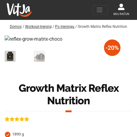
MOJ RAČUN
Domov
/
Workout-trening
/
Po treningu
/ Growth Matrix Reflex Nutrition
-20%
Growth Matrix Reflex
Nutrition
Ocenjeno z
17
4.88
od 5 na
1890 g