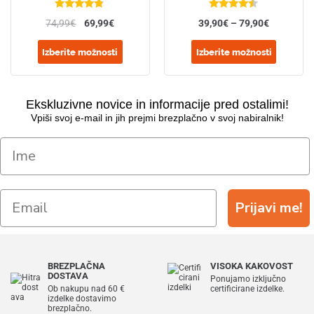
Ocenjeno
Ocenjeno
74,99
€
69,99
€
39,90
€
–
79,90
€
4.67
od 5
4.42
od 5
Izberite možnosti
Izberite možnosti
Ekskluzivne novice in informacije pred ostalimi!
Vpiši svoj e-mail in jih prejmi brezplačno v svoj nabiralnik!
Prijavi me!
BREZPLAČNA
VISOKA KAKOVOST
DOSTAVA
Ponujamo izključno
Ob nakupu nad 60 €
certificirane izdelke.
izdelke dostavimo
brezplačno.