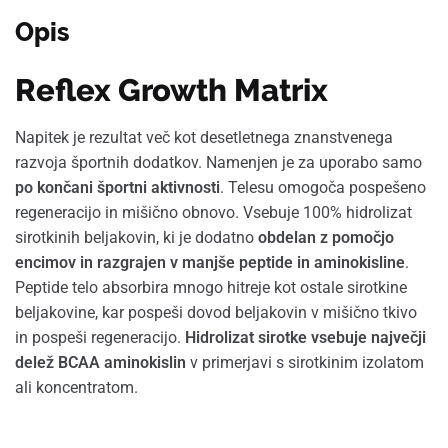
Opis
Reflex Growth Matrix
Napitek je rezultat več kot desetletnega znanstvenega
razvoja športnih dodatkov. Namenjen je za uporabo samo
po končani športni aktivnosti
. Telesu omogoča pospešeno
regeneracijo in mišično obnovo. Vsebuje 100% hidrolizat
sirotkinih beljakovin, ki je dodatno
obdelan z pomočjo
encimov in razgrajen v manjše peptide in aminokisline
.
Peptide telo absorbira mnogo hitreje kot ostale sirotkine
beljakovine, kar pospeši dovod beljakovin v mišično tkivo
in pospeši regeneracijo.
Hidrolizat sirotke vsebuje največji
delež BCAA aminokislin
v primerjavi s sirotkinim izolatom
ali koncentratom.