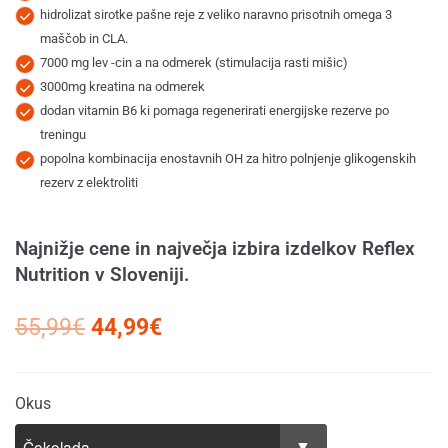
podlagi
hidrolizat sirotke pašne reje z veliko naravno prisotnih omega 3
ocene
maščob in CLA.
7000 mg lev -cin a na odmerek (stimulacija rasti mišic)
strank
3000mg kreatina na odmerek
dodan vitamin B6 ki pomaga regenerirati energijske rezerve po
treningu
popolna kombinacija enostavnih OH za hitro polnjenje glikogenskih
rezerv z elektroliti
Najnižje cene in največja izbira izdelkov Reflex
Nutrition v Sloveniji.
55,99
€
44,99
€
Okus