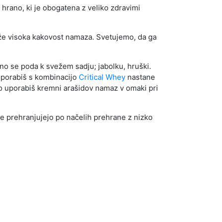
hrano, ki je obogatena z veliko zdravimi
aže visoka kakovost namaza. Svetujemo, da ga
čno se poda k svežem sadju; jabolku, hruški.
a uporabiš s kombinacijo
Critical Whey
nastane
lahko uporabiš kremni arašidov namaz v omaki pri
se prehranjujejo po načelih prehrane z nizko