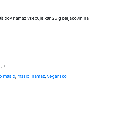
ašidov namaz vsebuje kar 26 g beljakovin na
ljo.
o maslo
,
maslo
,
namaz
,
vegansko