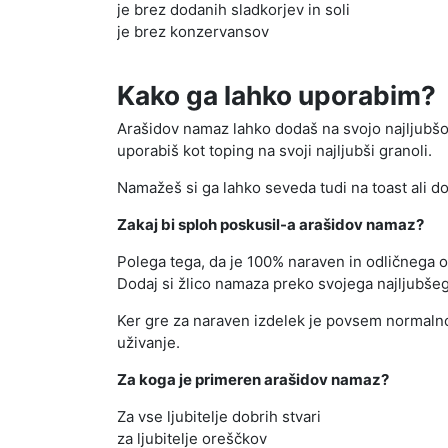
je brez dodanih sladkorjev in soli
je brez konzervansov
Kako ga lahko uporabim?
Arašidov namaz lahko dodaš na svojo najljubšo 
uporabiš kot toping na svoji najljubši granoli.
Namažeš si ga lahko seveda tudi na toast ali do
Zakaj bi sploh poskusil-a arašidov namaz?
Polega tega, da je 100% naraven in odličnega ok
Dodaj si žlico namaza preko svojega najljubšega
Ker gre za naraven izdelek je povsem normalno 
uživanje.
Za koga je primeren arašidov namaz?
Za vse ljubitelje dobrih stvari
za ljubitelje oreščkov