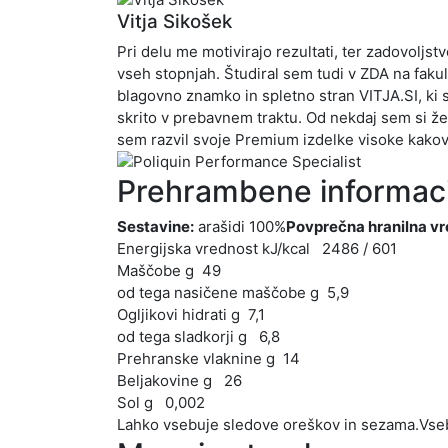
Vitja Sikošek
Pri delu me motivirajo rezultati, ter zadovolj
vseh stopnjah. Študiral sem tudi v ZDA na fa
blagovno znamko in spletno stran VITJA.SI, ki s
skrito v prebavnem traktu. Od nekdaj sem si žel
sem razvil svoje Premium izdelke visoke kakov
Prehrambene informaci
Sestavine:
arašidi 100%
Povprečna hranilna vr
Energijska vrednost kJ/kcal 2486 / 601
Maščobe g 49
od tega nasičene maščobe g 5,9
Ogljikovi hidrati g 7,1
od tega sladkorji g 6,8
Prehranske vlaknine g 14
Beljakovine g 26
Sol g 0,002
Lahko vsebuje sledove oreškov in sezama.Vseb