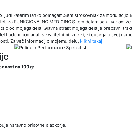
stvo ljudi katerim lahko pomagam.Sem strokovnjak za modulacijo
kulteti za FUNKCIONALNO MEDICINO.S tem delom se ukvarjam že 
ta plod mojega dela. Glavna strast mojega dela je prebavni trakt
el ljudem pomagati s kvalitetnimi izdelki, ki dosegajo svoj namen
osti. Za več informacij o mojemu delu,
klikni tukaj
.
je
ednost na 100 g:
uje naravno prisotne sladkorje.