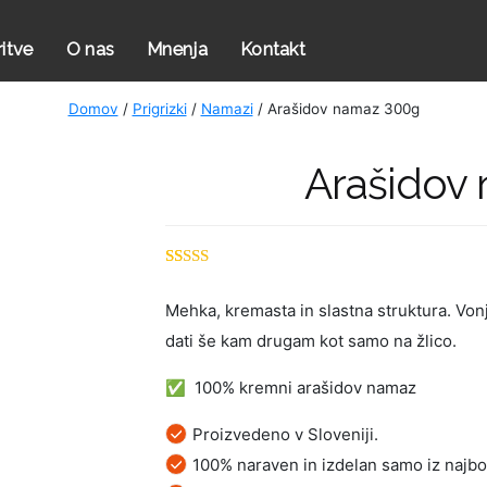
ritve
O nas
Mnenja
Kontakt
Domov
/
Prigrizki
/
Namazi
/ Arašidov namaz 300g
Arašidov
Ocenjeno z
19
4.68
od 5
Mehka, kremasta in slastna struktura. Vonj
na podlagi
dati še kam drugam kot samo na žlico.
ocene
strank
✅ 100% kremni arašidov namaz
Proizvedeno v Sloveniji.
100% naraven in izdelan samo iz najbo