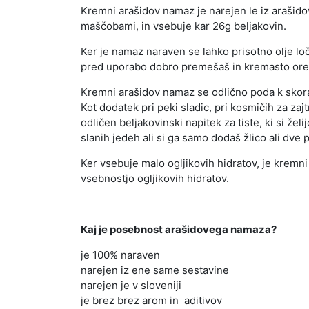
Kremni arašidov namaz je narejen le iz arašido
maščobami, in vsebuje kar 26g beljakovin.
Ker je namaz naraven se lahko prisotno olje l
pred uporabo dobro premešaš in kremasto orešk
Kremni arašidov namaz se odlično poda k skoraj 
Kot dodatek pri peki sladic, pri kosmičih za za
odličen beljakovinski napitek za tiste, ki si žel
slanih jedeh ali si ga samo dodaš žlico ali dve
Ker vsebuje malo ogljikovih hidratov, je kremni
vsebnostjo ogljikovih hidratov.
Kaj je posebnost arašidovega namaza?
je 100% naraven
narejen iz ene same sestavine
narejen je v sloveniji
je brez brez arom in aditivov