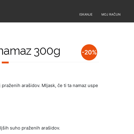
ISKANJE
MOJ RAČUN
 namaz 300g
-20%
 praženih arašidov. Mljask, če ti ta namaz uspe
ljših suho praženih arašidov.