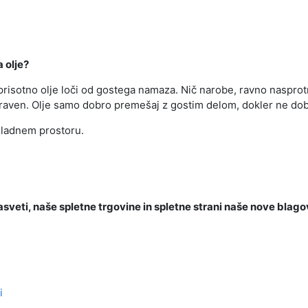
 olje?
isotno olje loči od gostega namaza. Nič narobe, ravno nasprotn
raven. Olje samo dobro premešaj z gostim delom, dokler ne do
hladnem prostoru.
 nasveti, naše spletne trgovine in spletne strani naše nove bl
i