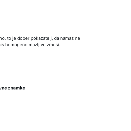
o, to je dober pokazatelj, da namaz ne
biš homogeno mazljive zmesi.
agovne znamke