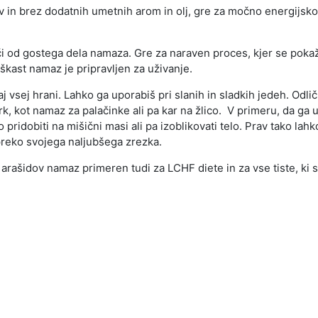
v in brez dodatnih umetnih arom in olj, gre za močno energijsko 
oči od gostega dela namaza. Gre za naraven proces, kjer se pok
ast namaz je pripravljen za uživanje.
vsej hrani. Lahko ga uporabiš pri slanih in sladkih jedeh. Odli
jtrk, kot namaz za palačinke ali pa kar na žlico. V primeru, da g
ijo pridobiti na mišični masi ali pa izoblikovati telo. Prav tako 
 preko svojega naljubšega zrezka.
 arašidov namaz primeren tudi za LCHF diete in za vse tiste, ki 