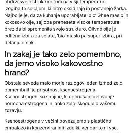
obdrži svojo strukturo tudi na višji temperaturi.
Izogibajte se oljem, ki hitro oksidirajo in postanejo žarka.
Najbolje je, da za kuhanje uporabljate ‘bio’ Ghee maslo in
kokosovo olje, saj oba preneseta visoke temperature
brez da bi spremenila svojo strukturo. Olivno olje je
odlična izbira za solate, ‘bio’ maslo pa super izbira, pri
delanju omak.
In zakaj je tako zelo pomembno,
da jemo visoko kakovostno
hrano?
Obstaja seveda malo morje razlogov, eden izmed zelo
pomembnih je prisotnost ksenoestrogena.
Ksenoestrogeni so spojine, ki oponašajo delovanje
hormona estrogena in lahko zelo škodujejo vašemu
zdravju.
Ksenoestrogene v večini povezujemo s plastično
embalažo in konzerviranimi izdelki, vendar to ni vse.