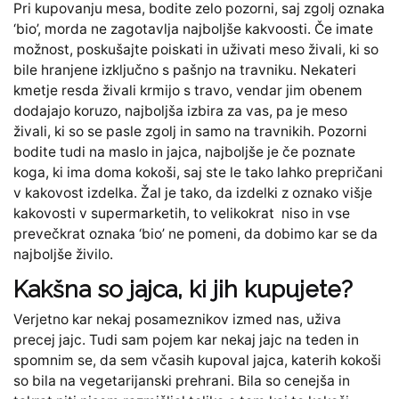
Pri kupovanju mesa, bodite zelo pozorni, saj zgolj oznaka
‘bio’, morda ne zagotavlja najboljše kakvoosti. Če imate
možnost, poskušajte poiskati in uživati meso živali, ki so
bile hranjene izključno s pašnjo na travniku. Nekateri
kmetje resda živali krmijo s travo, vendar jim obenem
dodajajo koruzo, najboljša izbira za vas, pa je meso
živali, ki so se pasle zgolj in samo na travnikih. Pozorni
bodite tudi na maslo in jajca, najboljše je če poznate
koga, ki ima doma kokoši, saj ste le tako lahko prepričani
v kakovost izdelka. Žal je tako, da izdelki z oznako višje
kakovosti v supermarketih, to velikokrat niso in vse
prevečkrat oznaka ‘bio’ ne pomeni, da dobimo kar se da
najboljše živilo.
Kakšna so jajca, ki jih kupujete?
Verjetno kar nekaj posameznikov izmed nas, uživa
precej jajc. Tudi sam pojem kar nekaj jajc na teden in
spomnim se, da sem včasih kupoval jajca, katerih kokoši
so bila na vegetarijanski prehrani. Bila so cenejša in