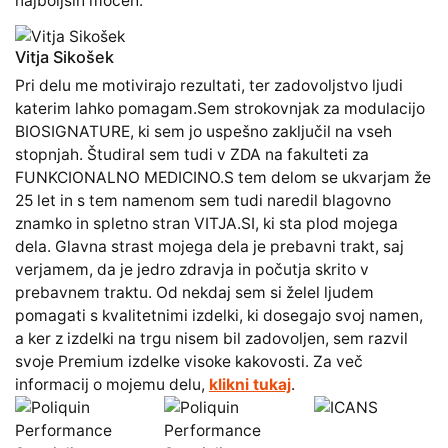
najboljših močeh.
Vitja Sikošek
Pri delu me motivirajo rezultati, ter zadovoljstvo ljudi
katerim lahko pomagam.Sem strokovnjak za modulacijo
BIOSIGNATURE, ki sem jo uspešno zaključil na vseh
stopnjah. Študiral sem tudi v ZDA na fakulteti za
FUNKCIONALNO MEDICINO.S tem delom se ukvarjam že
25 let in s tem namenom sem tudi naredil blagovno
znamko in spletno stran VITJA.SI, ki sta plod mojega
dela. Glavna strast mojega dela je prebavni trakt, saj
verjamem, da je jedro zdravja in počutja skrito v
prebavnem traktu. Od nekdaj sem si želel ljudem
pomagati s kvalitetnimi izdelki, ki dosegajo svoj namen,
a ker z izdelki na trgu nisem bil zadovoljen, sem razvil
svoje Premium izdelke visoke kakovosti. Za več
informacij o mojemu delu,
klikni tukaj
.