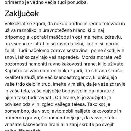
primerno je vedno večja tudi ponudba.
Zaključek
Velikokrat se zgodi, da nekdo pridno in redno telovadi in
uživa raznoliko in uravnoteženo hrano, ki bi naj
pripomogla k porabi maščobe in optimalnemu zdravju,
pa vseeno rezultati niso ravno takšni, kot bi si morda
želeli. Tudi načeloma zdrave sestavine, polne škodljivih
snovi, lahko zavirajo vaš napredek. Morda morate več
pozornosti nameniti ravno kakovosti hrane, ki jo uživate.
Kaj hitro se vam namreč lahko zgodi, da s hrano slabše
kvalitete zaužijete več ksenoestrogenov, ki uničujejo
vaše trdo delo in trud. Imejte v mislih, da je vaše zdravje
in vaše telo, vaše največje bogastvo in da morate z
njima tako tudi ravnati. Od hrane, ki jo zaužijete je
odvisen odziv in izgled vašega telesa. Tako kot je
pomembno, da v svoj avtomobil nalijete kakovostno in
primerno gorivo, še pomembneje je , da v svoje telo
vnašate kakovostna hranila in zanj skrbite po svojih