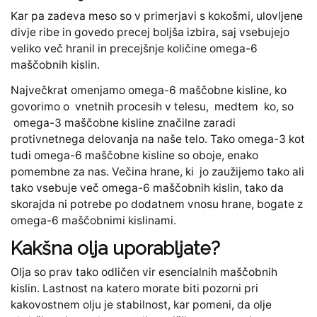
Kar pa zadeva meso so v primerjavi s kokošmi, ulovljene
divje ribe in govedo precej boljša izbira, saj vsebujejo
veliko več hranil in precejšnje količine omega-6
maščobnih kislin.
Največkrat omenjamo omega-6 maščobne kisline, ko
govorimo o vnetnih procesih v telesu, medtem ko, so
omega-3 maščobne kisline značilne zaradi
protivnetnega delovanja na naše telo. Tako omega-3 kot
tudi omega-6 maščobne kisline so oboje, enako
pomembne za nas. Večina hrane, ki jo zaužijemo tako ali
tako vsebuje več omega-6 maščobnih kislin, tako da
skorajda ni potrebe po dodatnem vnosu hrane, bogate z
omega-6 maščobnimi kislinami.
Kakšna olja uporabljate?
Olja so prav tako odličen vir esencialnih maščobnih
kislin. Lastnost na katero morate biti pozorni pri
kakovostnem olju je stabilnost, kar pomeni, da olje