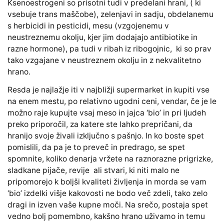
Ksenoestrogeni so prisotni tudi v predelani hrani, ( ki
vsebuje trans maščobe), zelenjavi in sadju, obdelanemu
s herbicidi in pesticidi, mesu (vzgojenemu v
neustreznemu okolju, kjer jim dodajajo antibiotike in
razne hormone), pa tudi v ribah iz ribogojnic, ki so prav
tako vzgajane v neustreznem okolju in z nekvalitetno
hrano.
Resda je najlažje iti v najbližji supermarket in kupiti vse
na enem mestu, po relativno ugodni ceni, vendar, če je le
možno raje kupujte vsaj meso in jajca ‘bio’ in pri ljudeh
preko priporočil, za katere ste lahko prepričani, da
hranijo svoje živali izključno s pašnjo. In ko boste spet
pomislili, da pa je to preveč in predrago, se spet
spomnite, koliko denarja vržete na raznorazne prigrizke,
sladkane pijače, revije ali stvari, ki niti malo ne
pripomorejo k boljši kvaliteti življenja in morda se vam
‘bio’ izdelki višje kakovosti ne bodo več zdeli, tako zelo
dragi in izven vaše kupne moči. Na srečo, postaja spet
vedno bolj pomembno, kakšno hrano uživamo in temu