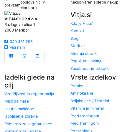
poslovalnici v
varen spletni nakup.
Mariboru.
Vitja.si
VITJASHOP d.o.o.
Kdo je Vitja?
Razlagova ulica 1
2000 Maribor
Kontakt
Blog
040 461 296
Storitve
Piši nam
Mnenja strank
Pogoji poslovanja
Zasebnost in piškotki
Izdelki glede na
Vrste izdelkov
cilj
Probiotiki
Aminokisline
Vzdržljivost in regeneracija
Beljakovine / Proteini
Mišična masa
Vitamini in minerali
Izguba maščobe
Pred treningom
Izboljšanje zdravja
Med treningom
Primerno za vegetarijance
Po treningu
Primerno za vegane