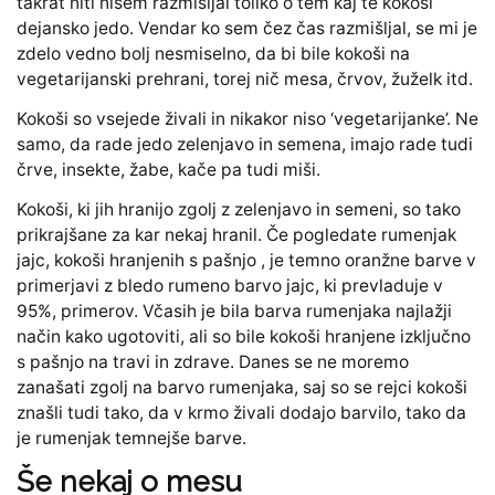
takrat niti nisem razmišljal toliko o tem kaj te kokoši
dejansko jedo. Vendar ko sem čez čas razmišljal, se mi je
zdelo vedno bolj nesmiselno, da bi bile kokoši na
vegetarijanski prehrani, torej nič mesa, črvov, žuželk itd.
Kokoši so vsejede živali in nikakor niso ‘vegetarijanke’. Ne
samo, da rade jedo zelenjavo in semena, imajo rade tudi
črve, insekte, žabe, kače pa tudi miši.
Kokoši, ki jih hranijo zgolj z zelenjavo in semeni, so tako
prikrajšane za kar nekaj hranil. Če pogledate rumenjak
jajc, kokoši hranjenih s pašnjo , je temno oranžne barve v
primerjavi z bledo rumeno barvo jajc, ki prevladuje v
95%, primerov. Včasih je bila barva rumenjaka najlažji
način kako ugotoviti, ali so bile kokoši hranjene izključno
s pašnjo na travi in zdrave. Danes se ne moremo
zanašati zgolj na barvo rumenjaka, saj so se rejci kokoši
znašli tudi tako, da v krmo živali dodajo barvilo, tako da
je rumenjak temnejše barve.
Še nekaj o mesu