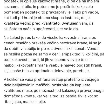
podatek, ki opisuje kakovost hrane, ki pa ga na mojem
seznamu ni bilo. In potem me je prešinilo kako zelo
pomemben podatek, to pravzaprav je. Tako pri vadbi,
kot tudi pri hrani je obema skupna lastnost, da je
kvaliteta vedno pred kvantiteto. Svetujem vam, da
skušate to načelo upoštevati, kjer se le da.
Na žalost je res tako, da visoko kakovostna hrana po
cenah resnično prekaša večino nezdrave hrane, ki se jo
da dobiti v izobilju in po relativno nizkih cenah. Vendar
se razlika pozna ne samo v ceni, ampak tudi v količini, pa
tudi kakovosti hranil, ki jih vnesemo v svoje telo. In
najbolj kakovostna hrana vsebuje največ bogatih hranil,
ki jih naše telo za optimalno delovanje, potebuje.
V kolikor se vaša prehrana sestoji pretežno iz večjega
dela beljakovin in maščob, poskrbite da kupujete
kvalitetno meso, po možnosti od kakšnega preverjenega
domačega kmeta, kar velja tudi za ostala živila kot so
ribe, jajca, maslo in olje.