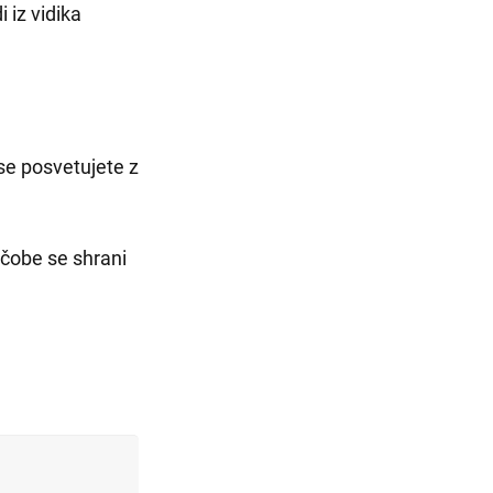
 iz vidika
 se posvetujete z
ščobe se shrani