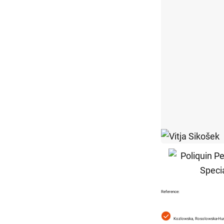
Reference:
Kozlowska, Rosolowska-Huszc