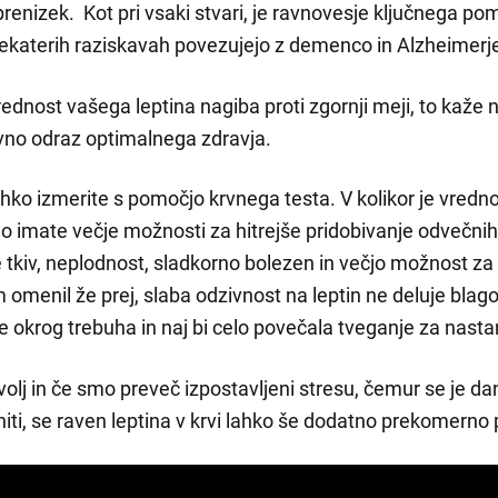
prenizek. Kot pri vsaki stvari, je ravnovesje ključnega pom
nekaterih raziskavah povezujejo z demenco in Alzheimerje
vrednost vašega leptina nagiba proti zgornji meji, to kaže
ravno odraz optimalnega zdravja.
hko izmerite s pomočjo krvnega testa. V kolikor je vrednos
o imate večje možnosti za hitrejše pridobivanje odvečnih
e tkiv, neplodnost, sladkorno bolezen in večjo možnost za 
 omenil že prej, slaba odzivnost na leptin ne deluje bla
 okrog trebuha in naj bi celo povečala tveganje za nasta
olj in če smo preveč izpostavljeni stresu, čemur se je d
ti, se raven leptina v krvi lahko še dodatno prekomerno 