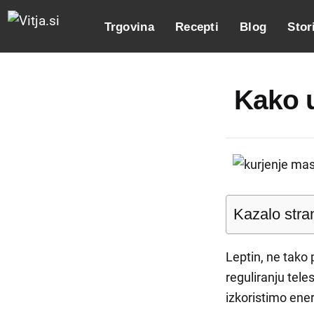
Trgovina
Recepti
Blog
Stor
Kako 
Kazalo stra
Leptin, ne tako
reguliranju tel
izkoristimo ener