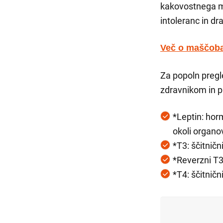
kakovostnega mes
intoleranc in d
Več o maščobah
Za popoln pregle
zdravnikom in p
*Leptin: hor
okoli organo
*T3: ščitničn
*Reverzni T3
*T4: ščitničn