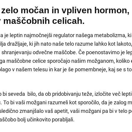
e zelo močan in vpliven hormon, 
v maščobnih celicah.
da je leptin najmočnejši regulator našega metabolizma, k
 dražljaje, ki jih nato naše telo razume lahko kot lakoto
li shranjevanju odvečne maščobe. Če poenostavimo je lepti
ga maščobne celice sporočajo našim možganom, koliko e
ago v našem telesu in kar je še pomembneje, kaj se s to
 bi seveda bilo, da ob pridobivanju teže, izločite več lepti
. To bi vaši možgani razumeli kot sporočilo, da je zalog 
osledično zmanjšalo vaš apetit, vaši možgani pa bi v telo po
ščobo bolj učinkovito porabljali.