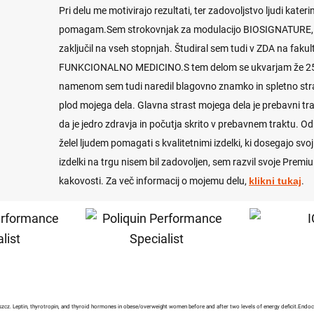
Pri delu me motivirajo rezultati, ter zadovoljstvo ljudi kater
pomagam.Sem strokovnjak za modulacijo BIOSIGNATURE, 
zaključil na vseh stopnjah. Študiral sem tudi v ZDA na fakult
FUNKCIONALNO MEDICINO.S tem delom se ukvarjam že 25 l
namenom sem tudi naredil blagovno znamko in spletno stran
plod mojega dela. Glavna strast mojega dela je prebavni tra
da je jedro zdravja in počutja skrito v prebavnem traktu. O
želel ljudem pomagati s kvalitetnimi izdelki, ki dosegajo svo
izdelki na trgu nisem bil zadovoljen, sem razvil svoje Premi
kakovosti. Za več informacij o mojemu delu,
klikni tukaj
.
z. Leptin, thyrotropin, and thyroid hormones in obese/overweight women before and after two levels of energy deficit.Endoc