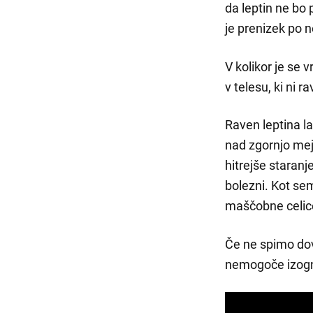
da leptin ne bo 
je prenizek po 
V kolikor je se 
v telesu, ki ni 
Raven leptina la
nad zgornjo mej
hitrejše staranj
bolezni. Kot sem
maščobne celice
Če ne spimo dov
nemogoče izogni