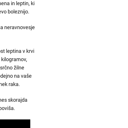
ena in leptin, ki
vo boleznijo.
 na neravnovesje
t leptina v krvi
 kilogramov,
srčno žilne
godejno na vaše
nek raka.
anes skorajda
poviša.