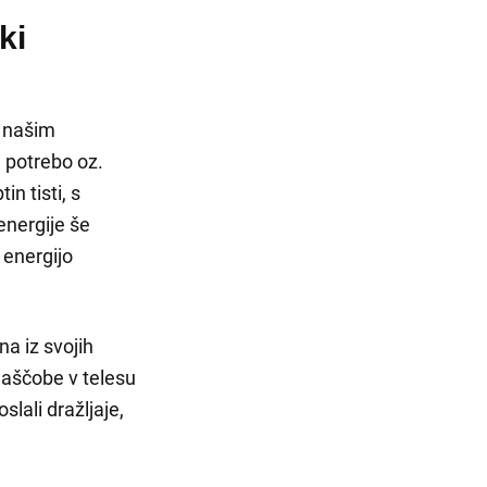
ki
i našim
, potrebo oz.
n tisti, s
nergije še
 energijo
na iz svojih
maščobe v telesu
slali dražljaje,