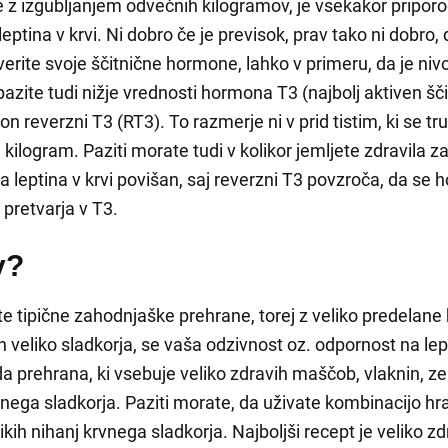
 z izgubljanjem odvečnih kilogramov, je vsekakor priporoč
leptina v krvi. Ni dobro če je previsok, prav tako ni dobro, 
rite svoje ščitnične hormone, lahko v primeru, da je nivo
azite tudi nižje vrednosti hormona T3 (najbolj aktiven šč
n reverzni T3 (RT3). To razmerje ni v prid tistim, ki se trud
ilogram. Paziti morate tudi v kolikor jemljete zdravila za
a leptina v krvi povišan, saj reverzni T3 povzroča, da se
 pretvarja v T3.
v?
ite tipične zahodnjaške prehrane, torej z veliko predelane 
 veliko sladkorja, se vaša odzivnost oz. odpornost na lept
a prehrana, ki vsebuje veliko zdravih maščob, vlaknin, ze
nega sladkorja. Paziti morate, da uživate kombinacijo hra
kih nihanj krvnega sladkorja. Najboljši recept je veliko 