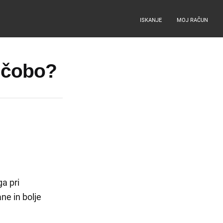
ISKANJE
MOJ RAČUN
ščobo?
a pri
ne in bolje