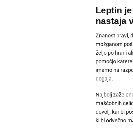
Leptin j
nastaja 
Znanost pravi, 
možganom pošilja
željo po hrani a
pomočjo katere
imamo na razpol
dogaja.
Najbolj zaželeno
maščobnih celic
dovolj, kar bi p
ki bi odvečno ma