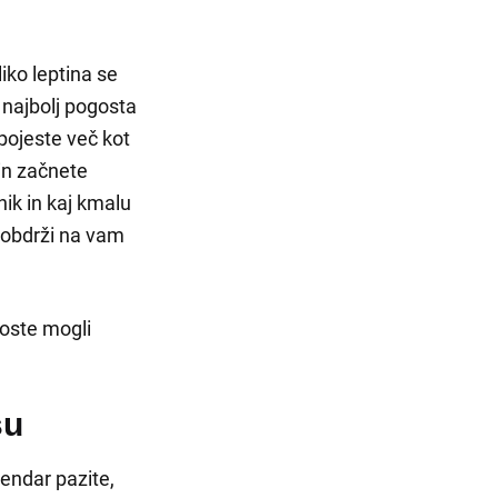
liko leptina se
 najbolj pogosta
pojeste več kot
in začnete
nik in kaj kmalu
 obdrži na vam
boste mogli
su
vendar pazite,