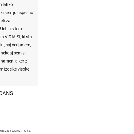
im lahko
ki sem jo uspešno
eti za
et in s tem
 VITJA.SI, ki sta
kt, saj verjamem,
d nekdaj sem si
j namen, a ker z
um izdelke visoke
rine. 2004 Jul;24(2):147-53.