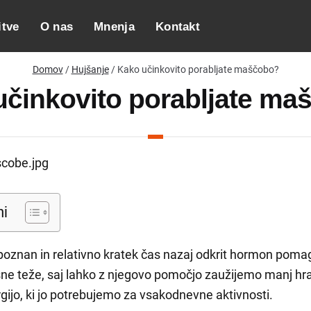
itve
O nas
Mnenja
Kontakt
Domov
/
Hujšanje
/ Kako učinkovito porabljate maščobo?
učinkovito porabljate ma
ni
 poznan in relativno kratek čas nazaj odkrit hormon pomag
esne teže, saj lahko z njegovo pomočjo zaužijemo manj hra
gijo, ki jo potrebujemo za vsakodnevne aktivnosti.