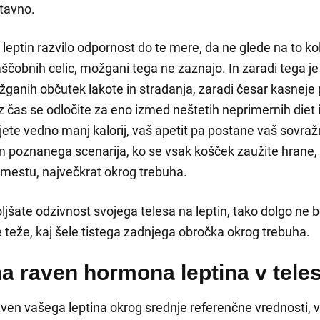
stavno.
na leptin razvilo odpornost do te mere, da ne glede na to ko
aščobnih celic, možgani tega ne zaznajo. In zaradi tega je
žganih občutek lakote in stradanja, zaradi česar kasneje 
z čas se odločite za eno izmed neštetih neprimernih diet 
ijete vedno manj kalorij, vaš apetit pa postane vaš sovraž
 poznanega scenarija, ko se vsak košček zaužite hrane,
mestu, največkrat okrog trebuha.
oljšate odzivnost svojega telesa na leptin, tako dolgo ne 
e teže, kaj šele tistega zadnjega obročka okrog trebuha.
a raven hormona leptina v tele
raven vašega leptina okrog srednje referenčne vrednosti, 