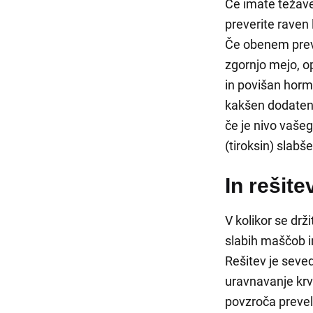
Če imate težave
preverite raven 
Če obenem preve
zgornjo mejo, op
in povišan hormo
kakšen dodaten k
če je nivo vašeg
(tiroksin) slabše
In rešite
V kolikor se drž
slabih maščob in
Rešitev je seved
uravnavanje krv
povzroča preveli