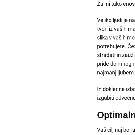
Žal ni tako eno
Veliko ljudi je 
tvori iz vaših m
slika v vaših mo
potrebujete. Če
stradati in zauž
pride do mnogim
najmanj ljubem 
In dokler ne izb
izgubiti odvečn
Optimaln
Vaš cilj naj bo 