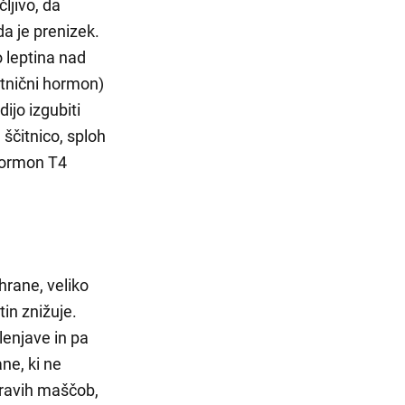
ljivo, da
da je prenizek.
 leptina nad
itnični hormon)
ijo izgubiti
 ščitnico, sploh
 hormon T4
hrane, veliko
in znižuje.
lenjave in pa
ne, ki ne
zdravih maščob,