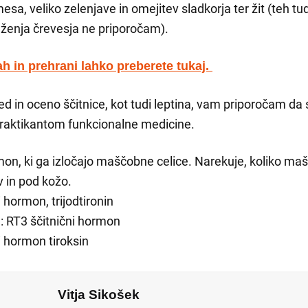
a, veliko zelenjave in omejitev sladkorja ter žit (teh tudi
raženja črevesja ne priporočam).
 in prehrani lahko preberete tukaj.
d in oceno ščitnice, kot tudi leptina, vam priporočam da
raktikantom funkcionalne medicine.
mon, ki ga izločajo maščobne celice. Narekuje, koliko ma
v in pod kožo.
i hormon, trijodtironin
: RT3 ščitnični hormon
i hormon tiroksin
Vitja Sikošek