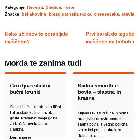
Kategorije:
Recepti
,
Sladice
,
Torte
Značke:
beljakovine
,
brezglutenska moka
,
cheesecake
,
stevia
Kako učinkovito porabljate
Prvi korak do izgube
maščobo?
maščobe na trebuhu
Morda te zanima tudi
Grozljivo slastni
Sadna smoothie
bučni kruhki
bovla – slastna in
krasna
Slastni bučini kruhki so odlični
kot posladek ali prigrizek za
Mljaaaask! Osvežilna in polna
goste. Preseneti svoje goste
hranljivih sestavin, smoothie
za Noč čarovnic s tem
sadna bovla je vedno odlična
sladkim…
izbira kot popoln obrok za
dobro jutro ,…
Beri naprej