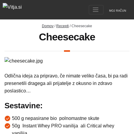
MOJ RAČUN
Domov
/
Recepti
/ Cheesecake
Cheesecake
Odlična ideja za pripravo, če nimate veliko časa, bi pa radi
presenetili dragega ali prijatelje z okusno in zdravo
poslastico…
Sestavine:
500 g nepasirane bio polnomastne skute
50g Instant Whey PRO vanilija ali Critical whey
vanilija