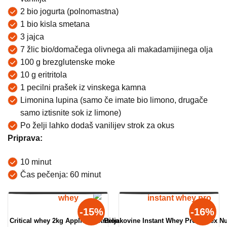
2 bio jogurta (polnomastna)
1 bio kisla smetana
3 jajca
7 žlic bio/domačega olivnega ali makadamijinega olja
100 g brezglutenske moke
10 g eritritola
1 pecilni prašek iz vinskega kamna
Limonina lupina (samo če imate bio limono, drugače
samo iztisnite sok iz limone)
Po želji lahko dodaš vanilijev strok za okus
Priprava:
10 minut
Čas pečenja: 60 minut
-15%
-16%
Critical whey 2kg Applied Nutrition
Beljakovine Instant Whey Pro Reflex Nu