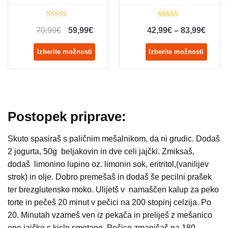
Ocenjeno
Ocenjeno
70,99
€
59,99
€
42,99
€
–
83,99
€
4.67
od 5
4.97
od 5
Izberite možnosti
Izberite možnosti
Postopek priprave:
Skuto spasiraš s paličnim mešalnikom, da ni grudic. Dodaš
2 jogurta, 50g beljakovin in dve celi jajčki. Zmiksaš,
dodaš limonino lupino oz. limonin sok, eritritol,(vanilijev
strok) in olje. Dobro premešaš in dodaš še pecilni prašek
ter brezglutensko moko. Ulijetš v namaščen kalup za peko
torte in pečeš 20 minut v pečici na 200 stopinj celzija. Po
20. Minutah vzameš ven iz pekača in preliješ z mešanico
ene jajčke s kislo smetano. Pečico zmanjšaš na 180