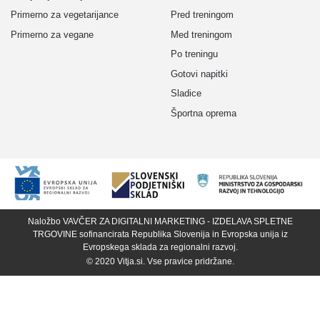
Primerno za vegetarijance
Pred treningom
Primerno za vegane
Med treningom
Po treningu
Gotovi napitki
Sladice
Športna oprema
Naložbo VAVČER ZA DIGITALNI MARKETING - IZDELAVA SPLETNE
TRGOVINE sofinancirata Republika Slovenija in Evropska unija iz
Evropskega sklada za regionalni razvoj.
© 2020
Vitja.si
. Vse pravice pridržane.