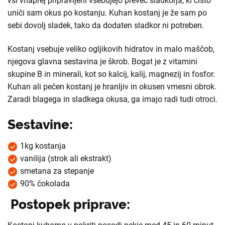
vsi vnaprej pripravljeni vsebujejo preveč sladkorja, ki čisto
uniči sam okus po kostanju. Kuhan kostanj je že sam po
sebi dovolj sladek, tako da dodaten sladkor ni potreben.
Kostanj vsebuje veliko ogljikovih hidratov in malo maščob,
njegova glavna sestavina je škrob. Bogat je z vitamini
skupine B in minerali, kot so kalcij, kalij, magnezij in fosfor.
Kuhan ali pečen kostanj je hranljiv in okusen vmesni obrok.
Zaradi blagega in sladkega okusa, ga imajo radi tudi otroci.
Sestavine:
1kg kostanja
vanilija (strok ali ekstrakt)
smetana za stepanje
90% čokolada
Postopek priprave: