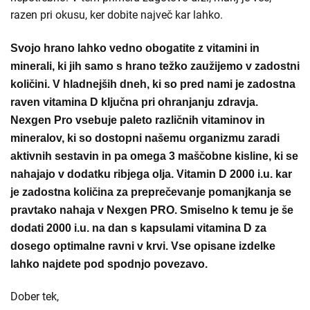
razen pri okusu, ker dobite največ kar lahko.
Svojo hrano lahko vedno obogatite z vitamini in
minerali, ki jih samo s hrano težko zaužijemo v zadostni
količini. V hladnejših dneh, ki so pred nami je zadostna
raven vitamina D ključna pri ohranjanju zdravja.
Nexgen Pro vsebuje paleto različnih vitaminov in
mineralov, ki so dostopni našemu organizmu zaradi
aktivnih sestavin in pa omega 3 maščobne kisline, ki se
nahajajo v dodatku ribjega olja. Vitamin D 2000 i.u. kar
je zadostna količina za preprečevanje pomanjkanja se
pravtako nahaja v Nexgen PRO. Smiselno k temu je še
dodati 2000 i.u. na dan s kapsulami vitamina D za
dosego optimalne ravni v krvi. Vse opisane izdelke
lahko najdete pod spodnjo povezavo.
Dober tek,