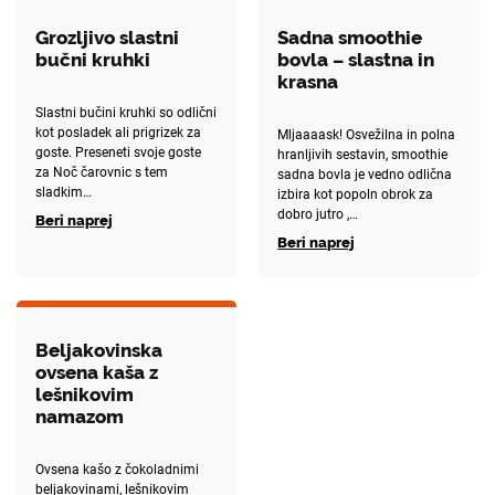
Grozljivo slastni
Sadna smoothie
bučni kruhki
bovla – slastna in
krasna
Slastni bučini kruhki so odlični
kot posladek ali prigrizek za
Mljaaaask! Osvežilna in polna
goste. Preseneti svoje goste
hranljivih sestavin, smoothie
za Noč čarovnic s tem
sadna bovla je vedno odlična
sladkim…
izbira kot popoln obrok za
dobro jutro ,…
Beri naprej
Beri naprej
Beljakovinska
ovsena kaša z
lešnikovim
namazom
Ovsena kašo z čokoladnimi
beljakovinami, lešnikovim