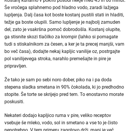
Kostanj kuhamo v pokriti posodi nekje med 45 in 60 minut.
Še vročega splahnemo pod hladno vodo, zaradi lažjega
lupljenja. Dalj časa kot boste kostanj pustili stati in hladiti,
težje ga boste olupili. Samo lupljenje je najbolj zamuden
del, zato je vsakršna pomoč dobrodošla. Kostanj olupite,
ga stisnite skozi tlačilko za krompir (lahko si pomagate
tudi s stiskalnikom za česen, a ker je ta precej manjši, vam
bo več časa), dodajte nekaj kapljic vanilije oz, postrgajte
pol vanilijevega stroka, narahlo premešajte in pire je
pripravljen.
Že tako je sam po sebi noro dober, piko na i pa doda
stepena sladka smetana in 90% čokolada, ki jo predhodno
stopite. Še torte se skrijejo pred tem. To enostavno morate
poskusiti.
Nekateri dodajo kapljico ruma v pire, veliko receptov
vsebuje še mleko, vodo, sol in smetano a vse to je čisto
nepotrebno. V tem primeru zagotovo drži, manj je več,