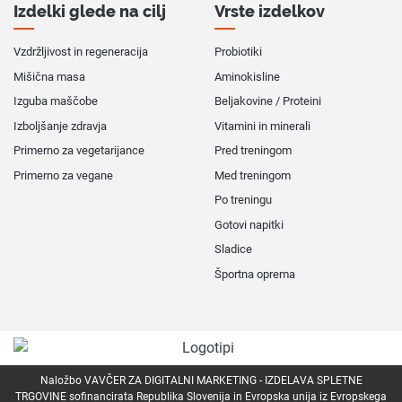
Izdelki glede na cilj
Vrste izdelkov
Vzdržljivost in regeneracija
Probiotiki
Mišična masa
Aminokisline
Izguba maščobe
Beljakovine / Proteini
Izboljšanje zdravja
Vitamini in minerali
Primerno za vegetarijance
Pred treningom
Primerno za vegane
Med treningom
Po treningu
Gotovi napitki
Sladice
Športna oprema
Naložbo VAVČER ZA DIGITALNI MARKETING - IZDELAVA SPLETNE
TRGOVINE sofinancirata Republika Slovenija in Evropska unija iz Evropskega