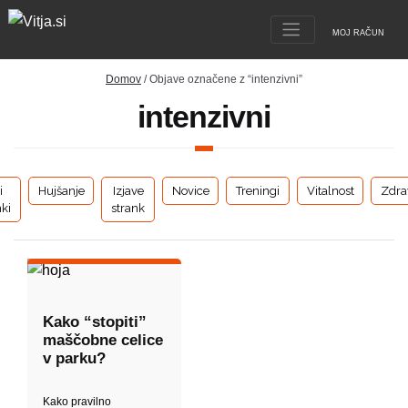
MOJ RAČUN
Domov
/ Objave označene z “intenzivni”
intenzivni
i
Hujšanje
Izjave
Novice
Treningi
Vitalnost
Zdra
ki
strank
Kako “stopiti”
maščobne celice
v parku?
Kako pravilno