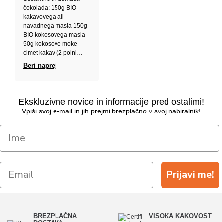
čokolada: 150g BIO
kakavovega ali
navadnega masla 150g
BIO kokosovega masla
50g kokosove moke
cimet kakav (2 polni…
Beri naprej
Ekskluzivne novice in informacije pred ostalimi!
Vpiši svoj e-mail in jih prejmi brezplačno v svoj nabiralnik!
Prijavi me!
BREZPLAČNA
VISOKA KAKOVOST