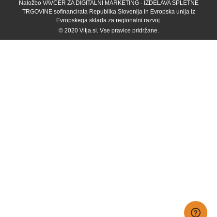
Naložbo VAVČER ZA DIGITALNI MARKETING - IZDELAVA SPLETNE
TRGOVINE sofinancirata Republika Slovenija in Evropska unija iz
Evropskega sklada za regionalni razvoj.
© 2020
Vitja.si
. Vse pravice pridržane.