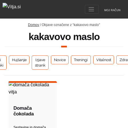
MOJ RAČUN
Domov
/ Objave označene z “kakavovo maslo”
kakavovo maslo
i
Hujšanje
Izjave
Novice
Treningi
Vitalnost
Zdra
ki
strank
Domača
čokolada
Sestavine in domača