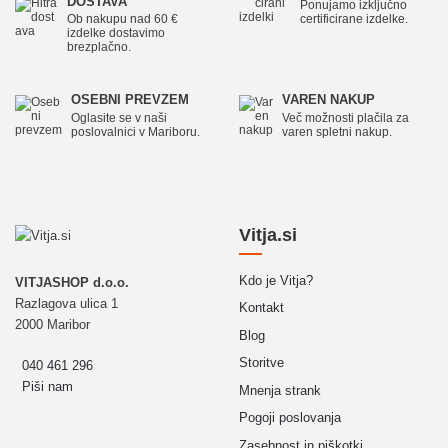
DOSTAVA
Ponujamo izključno
Ob nakupu nad 60 €
certificirane izdelke.
izdelke dostavimo
brezplačno.
OSEBNI PREVZEM
VAREN NAKUP
Oglasite se v naši
Več možnosti plačila za
poslovalnici v Mariboru.
varen spletni nakup.
Vitja.si
Kdo je Vitja?
VITJASHOP d.o.o.
Razlagova ulica 1
Kontakt
2000 Maribor
Blog
Storitve
040 461 296
Piši nam
Mnenja strank
Pogoji poslovanja
Zasebnost in piškotki