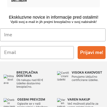
Beri naprej
Ekskluzivne novice in informacije pred ostalimi!
Vpiši svoj e-mail in jih prejmi brezplačno v svoj nabiralnik!
Prijavi me!
BREZPLAČNA
VISOKA KAKOVOST
DOSTAVA
Ponujamo izključno
Ob nakupu nad 60 €
certificirane izdelke.
izdelke dostavimo
brezplačno.
OSEBNI PREVZEM
VAREN NAKUP
Oglasite se v naši
Več možnosti plačila za
poslovalnici v Mariboru.
varen spletni nakup.