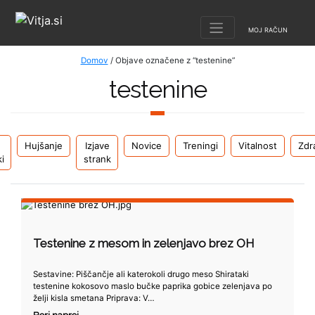
MOJ RAČUN
Domov
/ Objave označene z “testenine”
testenine
Hujšanje
Izjave
Novice
Treningi
Vitalnost
Zdr
i
strank
Testenine z mesom in zelenjavo brez OH
Sestavine: Piščančje ali katerokoli drugo meso Shirataki
testenine kokosovo maslo bučke paprika gobice zelenjava po
želji kisla smetana Priprava: V…