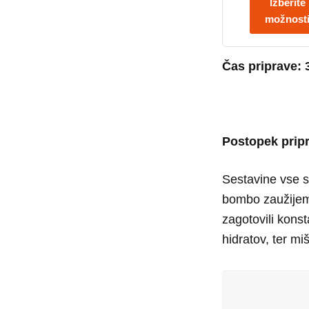
Izberite
možnost
Čas priprave: 
Postopek prip
Sestavine vse 
bombo zaužijem
zagotovili kons
hidratov, ter mi