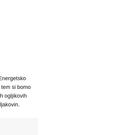
 Energetsko
S tem si bomo
h ogljikovih
ljakovin.