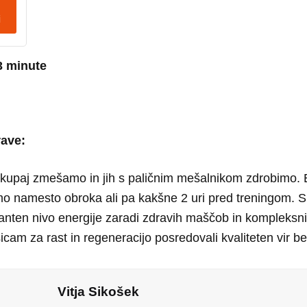
i
3 minute
rave:
skupaj zmešamo in jih s paličnim mešalnikom zdrobimo.
o namesto obroka ali pa kakšne 2 uri pred treningom. 
tanten nivo energije zaradi zdravih maščob in kompleksni
šicam za rast in regeneracijo posredovali kvaliteten vir be
Vitja Sikošek