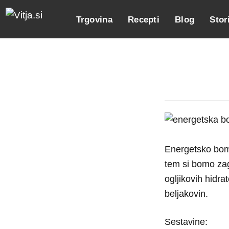
Trgovina
Recepti
Blog
Stor
Energetsko bom
tem si bomo zag
ogljikovih hidra
beljakovin.
Sestavine: