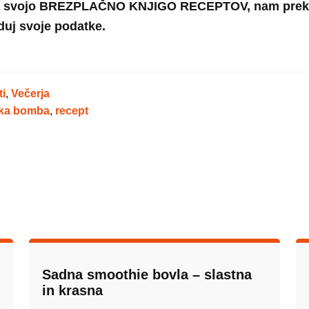
jeti svojo BREZPLAČNO KNJIGO RECEPTOV, nam prek
uj svoje podatke.
i
,
Večerja
ska bomba
,
recept
Sadna smoothie bovla – slastna
in krasna