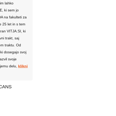
rim lahko
, ki sem jo
A na fakulteti za
5 let in s tem
an VITJA.SI, ki
i trakt, saj
em traktu. Od
 ki dosegajo svoj
azvil svoje
ojemu delu,
klikni