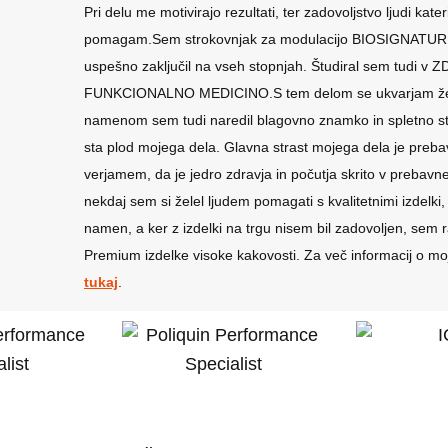
Pri delu me motivirajo rezultati, ter zadovoljstvo ljudi kate
pomagam.Sem strokovnjak za modulacijo BIOSIGNATURE
uspešno zaključil na vseh stopnjah. Študiral sem tudi v ZD
FUNKCIONALNO MEDICINO.S tem delom se ukvarjam že 2
namenom sem tudi naredil blagovno znamko in spletno str
sta plod mojega dela. Glavna strast mojega dela je prebavn
verjamem, da je jedro zdravja in počutja skrito v prebavn
nekdaj sem si želel ljudem pomagati s kvalitetnimi izdelki,
namen, a ker z izdelki na trgu nisem bil zadovoljen, sem r
Premium izdelke visoke kakovosti. Za več informacij o m
tukaj
.