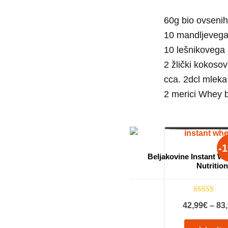
60g bio ovseni
10 mandljeveg
10 lešnikovega
2 žlički kokoso
cca. 2dcl mleka
2 merici Whey b
-
Beljakovine Instant W
Nutrition
Ocenjeno
42,99
€
–
83
4.97
od 5