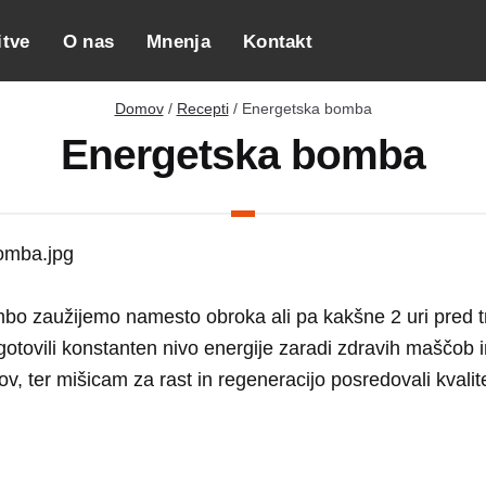
itve
O nas
Mnenja
Kontakt
Domov
/
Recepti
/ Energetska bomba
Energetska bomba
bo zaužijemo namesto obroka ali pa kakšne 2 uri pred 
otovili konstanten nivo energije zaradi zdravih maščob 
tov, ter mišicam za rast in regeneracijo posredovali kvalit