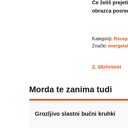
Če želiš pre
obrazca posred
Kategoriji:
Recept
Znački:
energet
2. Skrivnost
Morda te zanima tudi
Grozljivo slastni bučni kruhki