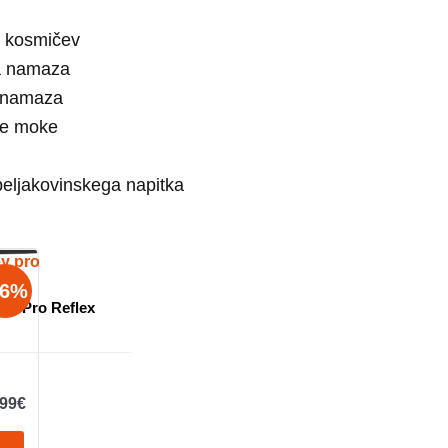
h kosmičev
a namaza
 namaza
ve moke
eljakovinskega napitka
16%
hey Pro Reflex
,99
€