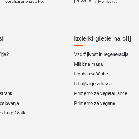
certificirane izdelke.
v Mariboru.
si
Izdelki glede na cilj
itja?
Vzdržljivost in regeneracija
Mišična masa
Izguba maščobe
Izboljšanje zdravja
strank
Primerno za vegetarijance
poslovanja
Primerno za vegane
t in piškotki