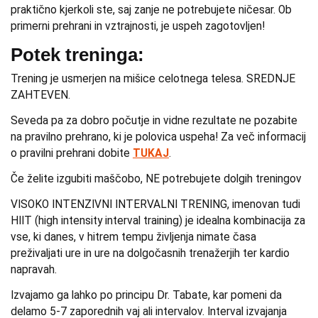
praktično kjerkoli ste, saj zanje ne potrebujete ničesar. Ob
primerni prehrani in vztrajnosti, je uspeh zagotovljen!
Potek treninga:
Trening je usmerjen na mišice celotnega telesa. SREDNJE
ZAHTEVEN.
Seveda pa za dobro počutje in vidne rezultate ne pozabite
na pravilno prehrano, ki je polovica uspeha! Za več informacij
o pravilni prehrani dobite
TUKAJ
.
Če želite izgubiti maščobo, NE potrebujete dolgih treningov
VISOKO INTENZIVNI INTERVALNI TRENING, imenovan tudi
HIIT (high intensity interval training) je idealna kombinacija za
vse, ki danes, v hitrem tempu življenja nimate časa
preživaljati ure in ure na dolgočasnih trenažerjih ter kardio
napravah.
Izvajamo ga lahko po principu Dr. Tabate, kar pomeni da
delamo 5-7 zaporednih vaj ali intervalov. Interval izvajanja