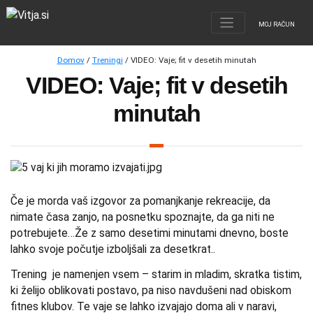
MOJ RAČUN
Domov
/
Treningi
/ VIDEO: Vaje; fit v desetih minutah
VIDEO: Vaje; fit v desetih
minutah
Če je morda vaš izgovor za pomanjkanje rekreacije, da
nimate časa zanjo, na posnetku spoznajte, da ga niti ne
potrebujete…Že z samo desetimi minutami dnevno, boste
lahko svoje počutje izboljšali za desetkrat..
Trening je namenjen vsem – starim in mladim, skratka tistim,
ki želijo oblikovati postavo, pa niso navdušeni nad obiskom
fitnes klubov. Te vaje se lahko izvajajo doma ali v naravi,