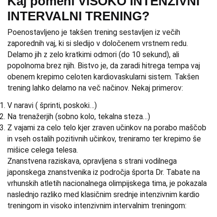
Kaj pomeni VISOKO INTENZIVNI
INTERVALNI TRENING?
Poenostavljeno je takšen trening sestavljen iz večih
zaporednih vaj, ki si sledijo v določenem vrstnem redu.
Delamo jih z zelo kratkimi odmori (do 10 sekund), ali
popolnoma brez njih. Bistvo je, da zaradi hitrega tempa vaj
obenem krepimo celoten kardiovaskularni sistem. Takšen
trening lahko delamo na več načinov. Nekaj primerov:
V naravi ( šprinti, poskoki…)
Na trenažerjih (sobno kolo, tekalna steza…)
Z vajami za celo telo kjer zraven učinkov na porabo maščob
in vseh ostalih pozitivnih učinkov, treniramo ter krepimo še
mišice celega telesa.
Znanstvena raziskava, opravljena s strani vodilnega
japonskega znanstvenika iz področja športa Dr. Tabate na
vrhunskih atletih nacionalnega olimpijskega tima, je pokazala
naslednjo razliko med klasičnim srednje intenzivnim kardio
treningom in visoko intenzivnim intervalnim treningom: