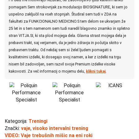
pomagam.Sem strokovnjak za modulacijo BIOSIGNATURE, ki sem jo
uspešno zaključil na vseh stopnjah. Študiral sem tudi v ZDA na
fakulteti za FUNKCIONALNO MEDICINO.S tem delom se ukvarjam že
25 let in s tem namenom sem tudi naredil blagovno znamko in spletno
stran VITJA.SI, ki sta plod mojega dela. Glavna strast mojega dela je
prebavni trakt, saj verjamem, da je jedro zdravja in počutja skrito v
prebavnem traktu. Od nekdaj sem si želel ljudem pomagati s
kvalitetnimi izdelki, ki dosegajo svoj namen, a ker z izdelki na trgu
nisem bil zadovoljen, sem razvil svoje Premium izdelke visoke
kakovosti. Za več informacij o mojemu delu,
klikni tukaj
.
Kategorija:
Treningi
Znački:
vaje
,
visoko intervalni trening
VIDEO: Vaje trebušnih mišic na eni roki