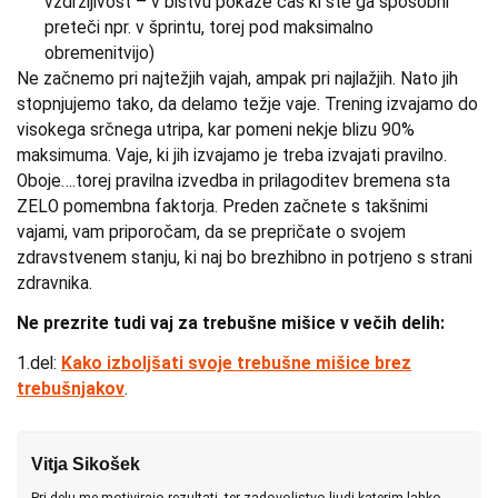
vzdržljivost – v bistvu pokaže čas ki ste ga sposobni
preteči npr. v šprintu, torej pod maksimalno
obremenitvijo)
Ne začnemo pri najtežjih vajah, ampak pri najlažjih. Nato jih
stopnjujemo tako, da delamo težje vaje. Trening izvajamo do
visokega srčnega utripa, kar pomeni nekje blizu 90%
maksimuma. Vaje, ki jih izvajamo je treba izvajati pravilno.
Oboje….torej pravilna izvedba in prilagoditev bremena sta
ZELO pomembna faktorja. Preden začnete s takšnimi
vajami, vam priporočam, da se prepričate o svojem
zdravstvenem stanju, ki naj bo brezhibno in potrjeno s strani
zdravnika.
Ne prezrite tudi vaj za trebušne mišice v večih delih:
1.del:
Kako izboljšati svoje trebušne mišice brez
trebušnjakov
.
Vitja Sikošek
Pri delu me motivirajo rezultati, ter zadovoljstvo ljudi katerim lahko