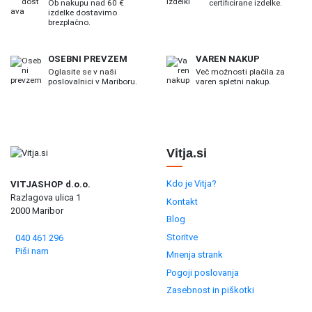
Ob nakupu nad 60 €
certificirane izdelke.
izdelke dostavimo
brezplačno.
OSEBNI PREVZEM
VAREN NAKUP
Oglasite se v naši
Več možnosti plačila za
poslovalnici v Mariboru.
varen spletni nakup.
Vitja.si
Kdo je Vitja?
VITJASHOP d.o.o.
Razlagova ulica 1
Kontakt
2000 Maribor
Blog
Storitve
040 461 296
Piši nam
Mnenja strank
Pogoji poslovanja
Zasebnost in piškotki