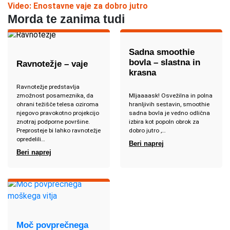
Video: Enostavne vaje za dobro jutro
Morda te zanima tudi
Sadna smoothie
bovla – slastna in
Ravnotežje – vaje
krasna
Ravnotežje predstavlja
zmožnost posameznika, da
Mljaaaask! Osvežilna in polna
ohrani težišče telesa oziroma
hranljivih sestavin, smoothie
njegovo pravokotno projekcijo
sadna bovla je vedno odlična
znotraj podporne površine.
izbira kot popoln obrok za
Preprosteje bi lahko ravnotežje
dobro jutro ,…
opredelili…
Beri naprej
Beri naprej
Moč povprečnega