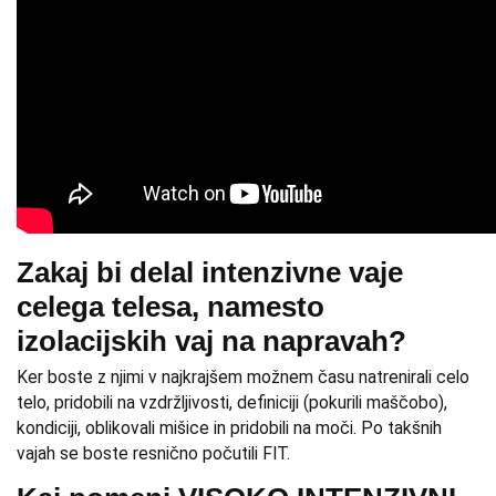
Zakaj bi delal intenzivne vaje
celega telesa, namesto
izolacijskih vaj na napravah?
Ker boste z njimi v najkrajšem možnem času natrenirali celo
telo, pridobili na vzdržljivosti, definiciji (pokurili maščobo),
kondiciji, oblikovali mišice in pridobili na moči. Po takšnih
vajah se boste resnično počutili FIT.