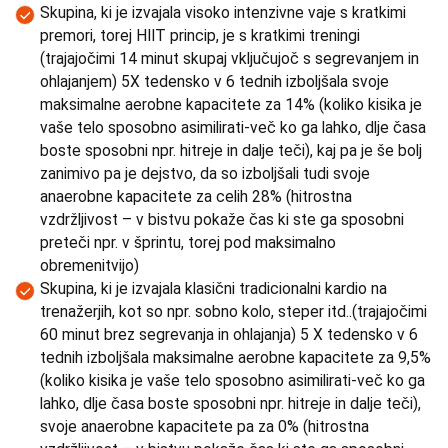
Skupina, ki je izvajala visoko intenzivne vaje s kratkimi
premori, torej HIIT princip, je s kratkimi treningi
(trajajočimi 14 minut skupaj vključujoč s segrevanjem in
ohlajanjem) 5X tedensko v 6 tednih izboljšala svoje
maksimalne aerobne kapacitete za 14% (koliko kisika je
vaše telo sposobno asimilirati-več ko ga lahko, dlje časa
boste sposobni npr. hitreje in dalje teči), kaj pa je še bolj
zanimivo pa je dejstvo, da so izboljšali tudi svoje
anaerobne kapacitete za celih 28% (hitrostna
vzdržljivost – v bistvu pokaže čas ki ste ga sposobni
preteči npr. v šprintu, torej pod maksimalno
obremenitvijo)
Skupina, ki je izvajala klasični tradicionalni kardio na
trenažerjih, kot so npr. sobno kolo, steper itd..(trajajočimi
60 minut brez segrevanja in ohlajanja) 5 X tedensko v 6
tednih izboljšala maksimalne aerobne kapacitete za 9,5%
(koliko kisika je vaše telo sposobno asimilirati-več ko ga
lahko, dlje časa boste sposobni npr. hitreje in dalje teči),
svoje anaerobne kapacitete pa za 0% (hitrostna