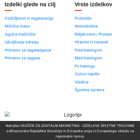
Izdelki glede na cilj
Vrste izdelkov
Vzdržljivost in regeneracija
Probiotiki
Mišična masa
Aminokisline
Izguba maščobe
Beljakovine / Proteini
Izboljšanje zdravja
Vitamini in minerali
Primerno za vegetarijance
Pred treningom
Primerno za vegane
Med treningom
Po treningu
Gotovi napitki
Sladice
Športna oprema
Naložbo VAVČER ZA DIGITALNI MARKETING - IZDELAVA SPLETNE TRGOVINE
sofinancirata Republika Slovenija in Evropska unija iz Evropskega sklada za
regionalni razvoj.