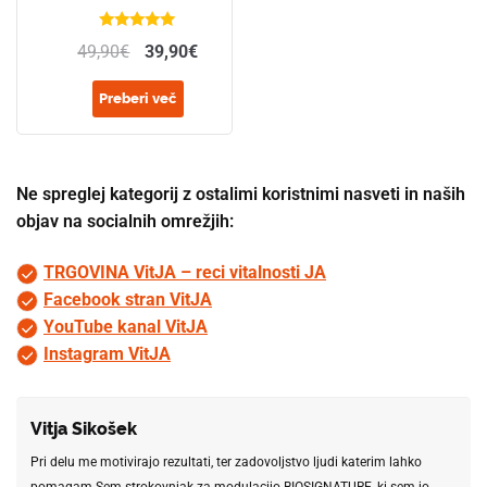
Ocenjeno
49,90
€
39,90
€
4.93
od 5
Preberi več
Ne spreglej kategorij z ostalimi koristnimi nasveti in naših
objav na socialnih omrežjih:
TRGOVINA VitJA – reci vitalnosti JA
Facebook stran VitJA
YouTube kanal VitJA
Instagram VitJA
Vitja Sikošek
Pri delu me motivirajo rezultati, ter zadovoljstvo ljudi katerim lahko