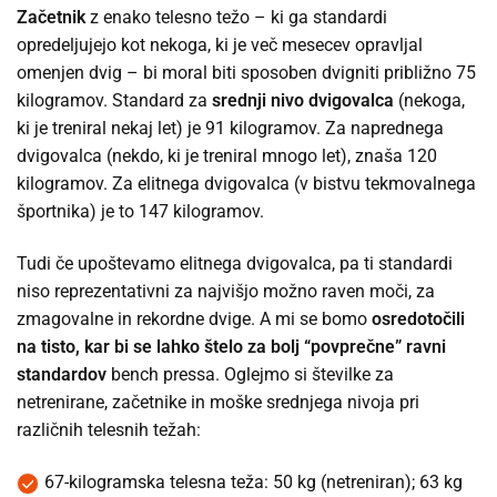
Začetnik
z enako telesno težo – ki ga standardi
opredeljujejo kot nekoga, ki je več mesecev opravljal
omenjen dvig – bi moral biti sposoben dvigniti približno 75
kilogramov. Standard za
srednji nivo dvigovalca
(nekoga,
ki je treniral nekaj let) je 91 kilogramov. Za naprednega
dvigovalca (nekdo, ki je treniral mnogo let), znaša 120
kilogramov. Za elitnega dvigovalca (v bistvu tekmovalnega
športnika) je to 147 kilogramov.
Tudi če upoštevamo elitnega dvigovalca, pa ti standardi
niso reprezentativni za najvišjo možno raven moči, za
zmagovalne in rekordne dvige. A mi se bomo
osredotočili
na tisto
, kar bi se lahko štelo za bolj “povprečne” ravni
standardo
v
bench pressa. Oglejmo si številke za
netrenirane, začetnike in moške srednjega nivoja pri
različnih telesnih težah:
67-kilogramska telesna teža: 50 kg (netreniran); 63 kg