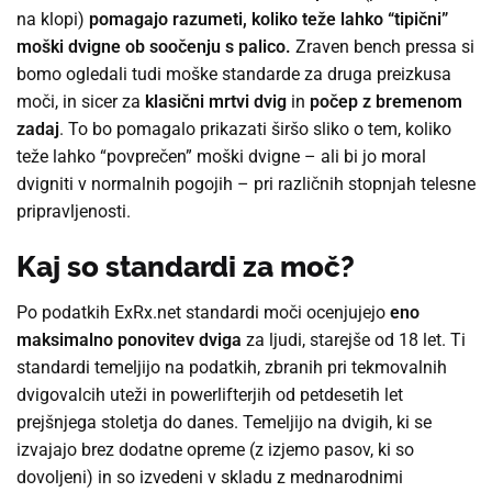
na klopi)
pomagajo razumeti, koliko teže lahko “tipični”
moški dvigne ob soočenju s palico.
Zraven bench pressa si
bomo ogledali tudi moške standarde za druga preizkusa
moči, in sicer za
klasični mrtvi dvig
in
počep z bremenom
zadaj
. To bo pomagalo prikazati širšo sliko o tem, koliko
teže lahko “povprečen” moški dvigne – ali bi jo moral
dvigniti v normalnih pogojih – pri različnih stopnjah telesne
pripravljenosti.
Kaj so standardi za moč?
Po podatkih ExRx.net standardi moči ocenjujejo
en
o
maksimalno ponovitev dviga
za ljudi, starejše od 18 let. Ti
standardi temeljijo na podatkih, zbranih pri tekmovalnih
dvigovalcih uteži in powerlifterjih od petdesetih let
prejšnjega stoletja do danes. Temeljijo na dvigih, ki se
izvajajo brez dodatne opreme (z izjemo pasov, ki so
dovoljeni) in so izvedeni v skladu z mednarodnimi