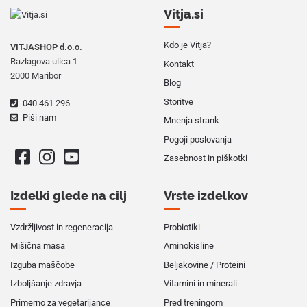
Vitja.si
Kdo je Vitja?
VITJASHOP d.o.o.
Razlagova ulica 1
Kontakt
2000 Maribor
Blog
Storitve
040 461 296
Piši nam
Mnenja strank
Pogoji poslovanja
Zasebnost in piškotki
Izdelki glede na cilj
Vrste izdelkov
Vzdržljivost in regeneracija
Probiotiki
Mišična masa
Aminokisline
Izguba maščobe
Beljakovine / Proteini
Izboljšanje zdravja
Vitamini in minerali
Primerno za vegetarijance
Pred treningom