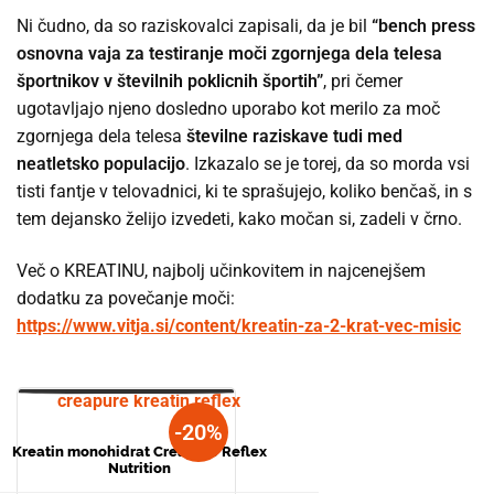
Ni čudno, da so raziskovalci zapisali, da je bil
“bench press
osnovna vaja za testiranje moči zgornjega dela telesa
športnikov v številnih poklicnih športih”
, pri čemer
ugotavljajo njeno dosledno uporabo kot merilo za moč
zgornjega dela telesa
številne raziskave tudi med
neatletsko populacijo
. Izkazalo se je torej, da so morda vsi
tisti fantje v telovadnici, ki te sprašujejo, koliko benčaš, in s
tem dejansko želijo izvedeti, kako močan si, zadeli v črno.
Več o KREATINU, najbolj učinkovitem in najcenejšem
dodatku za povečanje moči:
https://www.vitja.si/content/kreatin-za-2-krat-vec-misic
-20%
Kreatin monohidrat Creapure Reflex
Nutrition