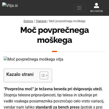
MOJ RAČUN
Domov
/
Treningi
/ Moč povprečnega moškega
Moč povprečnega
moškega
Kazalo strani
“Povprečna moč” je težavna beseda pri dvigovanju uteži.
Stopnja telesne pripravljenosti, tip telesa in izkušnje pri
vadbi vsakega posameznika povzročajo celo vrsto variacij,
vendar nam lahko
standardi za bench press
(potisk s prsi