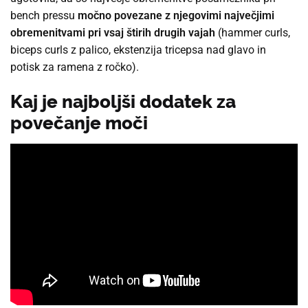
bench pressu
močno povezane z njegovimi največjimi
obremenitvami pri vsaj štirih drugih vajah
(hammer curls,
biceps curls z palico, ekstenzija tricepsa nad glavo in
potisk za ramena z ročko).
Kaj je najboljši dodatek za
povečanje moči