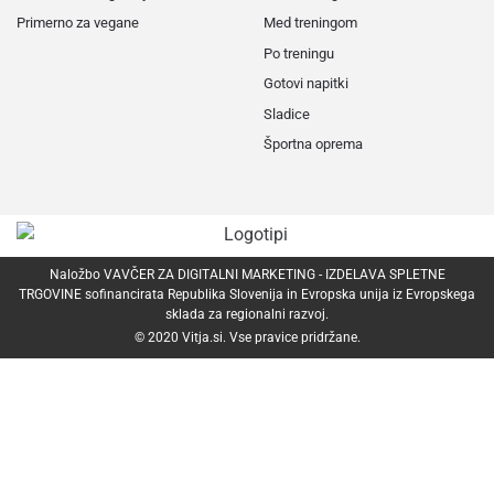
Primerno za vegane
Med treningom
Po treningu
Gotovi napitki
Sladice
Športna oprema
Naložbo VAVČER ZA DIGITALNI MARKETING - IZDELAVA SPLETNE
TRGOVINE sofinancirata Republika Slovenija in Evropska unija iz Evropskega
sklada za regionalni razvoj.
© 2020
Vitja.si
. Vse pravice pridržane.