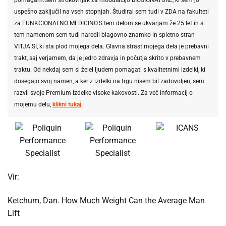
pomagam.Sem strokovnjak za modulacijo BIOSIGNATURE, ki sem jo
uspešno zaključil na vseh stopnjah. Študiral sem tudi v ZDA na fakulteti
za FUNKCIONALNO MEDICINO.S tem delom se ukvarjam že 25 let in s
tem namenom sem tudi naredil blagovno znamko in spletno stran
VITJA.SI, ki sta plod mojega dela. Glavna strast mojega dela je prebavni
trakt, saj verjamem, da je jedro zdravja in počutja skrito v prebavnem
traktu. Od nekdaj sem si želel ljudem pomagati s kvalitetnimi izdelki, ki
dosegajo svoj namen, a ker z izdelki na trgu nisem bil zadovoljen, sem
razvil svoje Premium izdelke visoke kakovosti. Za več informacij o
mojemu delu,
klikni tukaj
.
Vir:
Ketchum, Dan. How Much Weight Can the Average Man
Lift