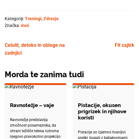
Kategoriji:
Treningi
,
Zdravje
Značka:
moč
Celulit, detoks in obloge na
Fit zajtrk
zadnjici
Morda te zanima tudi
Ravnotežje – vaje
Pistacije, okusen
prigrizek in njihove
koristi
Ravnotežje predstavlja
zmožnost posameznika, da
ohrani težišče telesa oziroma
Pistacije so izjemno hranljivi
njegovo pravokotno projekcijo
oreški, bogati z beljakovinami,