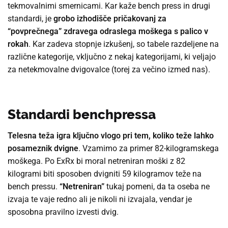
tekmovalnimi smernicami. Kar kaže bench press in drugi
standardi, je
grobo izhodišče pričakovanj za
“povprečnega” zdravega odraslega moškega
s palico
v
rokah
. Kar zadeva stopnje izkušenj, so tabele razdeljene na
različne kategorije, vključno z nekaj kategorijami, ki veljajo
za netekmovalne dvigovalce (torej za večino izmed nas).
Standardi benchpressa
Telesna teža igra ključno vlogo pri tem, koliko teže lahko
posameznik dvigne
. Vzamimo za primer 82-kilogramskega
moškega. Po ExRx bi moral netreniran moški z 82
kilogrami biti sposoben dvigniti 59 kilogramov teže na
bench pressu.
“Netreniran”
tukaj pomeni, da ta oseba ne
izvaja te vaje redno ali je nikoli ni izvajala, vendar je
sposobna pravilno izvesti dvig.