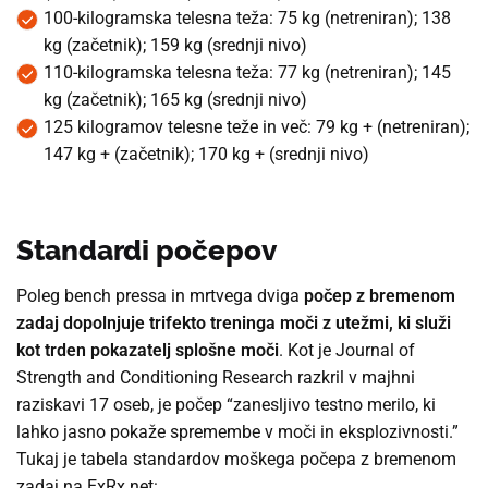
100-kilogramska telesna teža: 75 kg (netreniran); 138
kg (začetnik); 159 kg (srednji nivo)
110-kilogramska telesna teža: 77 kg (netreniran); 145
kg (začetnik); 165 kg (srednji nivo)
125 kilogramov telesne teže in več: 79 kg + (netreniran);
147 kg + (začetnik); 170 kg + (srednji nivo)
Standardi počepov
Poleg bench pressa in mrtvega dviga
počep
z bremenom
zadaj
dopolnjuje trifekt
o
treninga moči z utežmi, ki služi
kot trden pokazatelj splošne moči
. Kot je Journal of
Strength and Conditioning Research razkril v majhni
raziskavi 17 oseb, je počep “zanesljivo testno merilo, ki
lahko jasno pokaže spremembe v moči in eksplozivnosti.”
Tukaj je tabela standardov moškega počepa z bremenom
zadaj na ExRx.net: