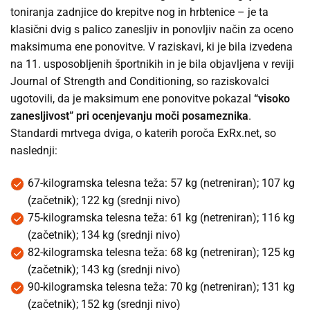
toniranja zadnjice do krepitve nog in hrbtenice – je ta
klasični dvig s palico zanesljiv in ponovljiv način za oceno
maksimuma ene ponovitve. V raziskavi, ki je bila izvedena
na 11. usposobljenih športnikih in je bila objavljena v reviji
Journal of Strength and Conditioning, so raziskovalci
ugotovili, da je maksimum ene ponovitve pokazal
“visoko
zanesljivost”
pri ocenjevanju moči posameznika
.
Standardi mrtvega dviga, o katerih poroča ExRx.net, so
naslednji:
67-kilogramska telesna teža: 57 kg (netreniran); 107 kg
(začetnik); 122 kg (srednji nivo)
75-kilogramska telesna teža: 61 kg (netreniran); 116 kg
(začetnik); 134 kg (srednji nivo)
82-kilogramska telesna teža: 68 kg (netreniran); 125 kg
(začetnik); 143 kg (srednji nivo)
90-kilogramska telesna teža: 70 kg (netreniran); 131 kg
(začetnik); 152 kg (srednji nivo)