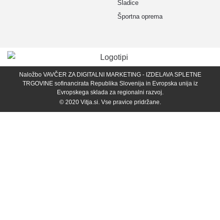
Sladice
Športna oprema
Naložbo VAVČER ZA DIGITALNI MARKETING - IZDELAVA SPLETNE
TRGOVINE sofinancirata Republika Slovenija in Evropska unija iz
Evropskega sklada za regionalni razvoj.
© 2020
Vitja.si
. Vse pravice pridržane.