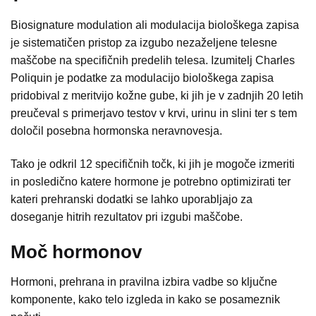
Biosignature modulation ali modulacija biološkega zapisa
je sistematičen pristop za izgubo nezaželjene telesne
maščobe na specifičnih predelih telesa. Izumitelj Charles
Poliquin je podatke za modulacijo biološkega zapisa
pridobival z meritvijo kožne gube, ki jih je v zadnjih 20 letih
preučeval s primerjavo testov v krvi, urinu in slini ter s tem
določil posebna hormonska neravnovesja.
Tako je odkril 12 specifičnih točk, ki jih je mogoče izmeriti
in posledično katere hormone je potrebno optimizirati ter
kateri prehranski dodatki se lahko uporabljajo za
doseganje hitrih rezultatov pri izgubi maščobe.
Moč hormonov
Hormoni, prehrana in pravilna izbira vadbe so ključne
komponente, kako telo izgleda in kako se posameznik