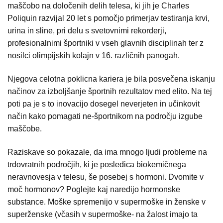
maščobo na določenih delih telesa, ki jih je Charles
Poliquin razvijal 20 let s pomočjo primerjav testiranja krvi,
urina in sline, pri delu s svetovnimi rekorderji,
profesionalnimi športniki v vseh glavnih disciplinah ter z
nosilci olimpijskih kolajn v 16. različnih panogah.
Njegova celotna poklicna kariera je bila posvečena iskanju
načinov za izboljšanje športnih rezultatov med elito. Na tej
poti pa je s to inovacijo dosegel neverjeten in učinkovit
način kako pomagati ne-športnikom na področju izgube
maščobe.
Raziskave so pokazale, da ima mnogo ljudi probleme na
trdovratnih področjih, ki je posledica biokemičnega
neravnovesja v telesu, še posebej s hormoni. Dvomite v
moč hormonov? Poglejte kaj naredijo hormonske
substance. Moške spremenijo v supermoške in ženske v
superženske (včasih v supermoške- na žalost imajo ta