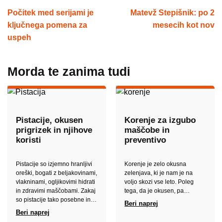
Počitek med serijami je
Matevž Stepišnik: po 2
ključnega pomena za
mesecih kot nov
uspeh
Morda te zanima tudi
Pistacije, okusen
Korenje za izgubo
prigrizek in njihove
maščobe in
koristi
preventivo
Pistacije so izjemno hranljivi
Korenje je zelo okusna
oreški, bogati z beljakovinami,
zelenjava, ki je nam je na
vlakninami, ogljikovimi hidrati
voljo skozi vse leto. Poleg
in zdravimi maščobami. Zakaj
tega, da je okusen, pa…
so pistacije tako posebne in…
Beri naprej
Beri naprej