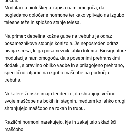
počuti.
Modulacija biološkega zapisa nam omogoča, da
pogledamo določene hormone ter kako vplivajo na izgubo
telesne teže in splošno stanje telesa.
Na primer: debelina kožne gube na trebuhu je odraz
posameznikove stopnje kortizola. Je neposreden odraz
nivoja stresa, ki ga posameznik lahko tolerira. Biosignature
modulacija nam omogoča, da s posebnimi prehranskimi
dodatki, s pravilno obliko vadbe in s prilagojeno prehrano,
specifično ciljamo na izgubo maščobe na področju
trebuha.
Nekatere ženske imajo tendenco, da shranjuje večino
svoje maščobe na bokih in stegnih, medtem ko lahko drugi
shranjujejo maščobo na rokah in trupu.
Različni hormoni narekujejo, kje in zakaj telo skladišči
maščobo.