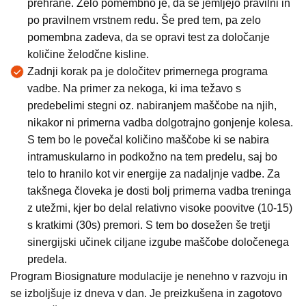
prehrane. Zelo pomembno je, da se jemljejo pravilni in
po pravilnem vrstnem redu. Še pred tem, pa zelo
pomembna zadeva, da se opravi test za določanje
količine želodčne kisline.
Zadnji korak pa je določitev primernega programa
vadbe. Na primer za nekoga, ki ima težavo s
predebelimi stegni oz. nabiranjem maščobe na njih,
nikakor ni primerna vadba dolgotrajno gonjenje kolesa.
S tem bo le povečal količino maščobe ki se nabira
intramuskularno in podkožno na tem predelu, saj bo
telo to hranilo kot vir energije za nadaljnje vadbe. Za
takšnega človeka je dosti bolj primerna vadba treninga
z utežmi, kjer bo delal relativno visoke poovitve (10-15)
s kratkimi (30s) premori. S tem bo dosežen še tretji
sinergijski učinek ciljane izgube maščobe določenega
predela.
Program Biosignature modulacije je nenehno v razvoju in
se izboljšuje iz dneva v dan. Je preizkušena in zagotovo