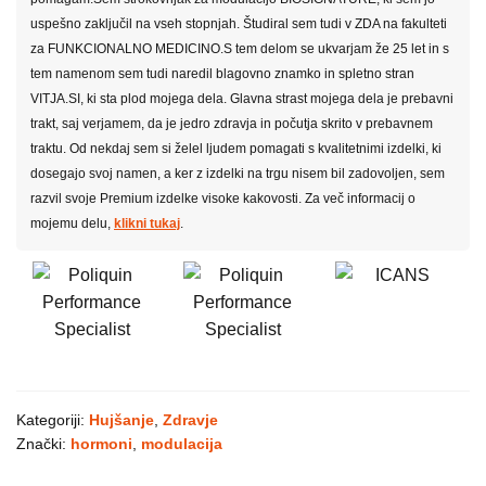
uspešno zaključil na vseh stopnjah. Študiral sem tudi v ZDA na fakulteti
za FUNKCIONALNO MEDICINO.S tem delom se ukvarjam že 25 let in s
tem namenom sem tudi naredil blagovno znamko in spletno stran
VITJA.SI, ki sta plod mojega dela. Glavna strast mojega dela je prebavni
trakt, saj verjamem, da je jedro zdravja in počutja skrito v prebavnem
traktu. Od nekdaj sem si želel ljudem pomagati s kvalitetnimi izdelki, ki
dosegajo svoj namen, a ker z izdelki na trgu nisem bil zadovoljen, sem
razvil svoje Premium izdelke visoke kakovosti. Za več informacij o
mojemu delu,
klikni tukaj
.
Kategoriji:
Hujšanje
,
Zdravje
Znački:
hormoni
,
modulacija