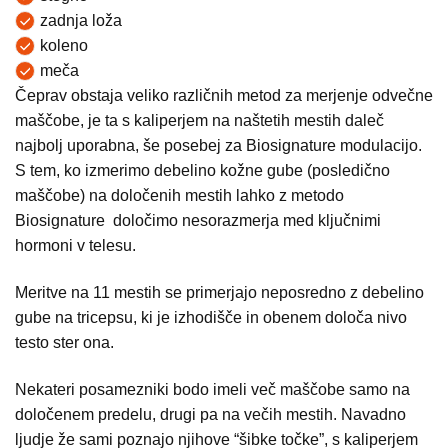
zadnja loža
koleno
meča
Čeprav obstaja veliko različnih metod za merjenje odvečne
maščobe, je ta s kaliperjem na naštetih mestih daleč
najbolj uporabna, še posebej za Biosignature modulacijo.
S tem, ko izmerimo debelino kožne gube (posledično
maščobe) na določenih mestih lahko z metodo
Biosignature določimo nesorazmerja med ključnimi
hormoni v telesu.
Meritve na 11 mestih se primerjajo neposredno z debelino
gube na tricepsu, ki je izhodišče in obenem določa nivo
testo ster ona.
Nekateri posamezniki bodo imeli več maščobe samo na
določenem predelu, drugi pa na večih mestih. Navadno
ljudje že sami poznajo njihove “šibke točke”, s kaliperjem