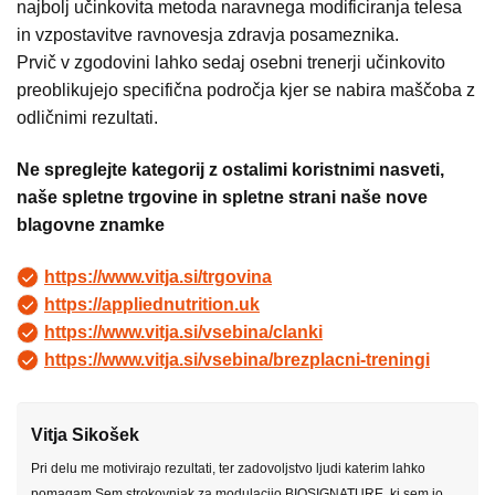
najbolj učinkovita metoda naravnega modificiranja telesa
in vzpostavitve ravnovesja zdravja posameznika.
Prvič v zgodovini lahko sedaj osebni trenerji učinkovito
preoblikujejo specifična področja kjer se nabira maščoba z
odličnimi rezultati.
Ne spreglejte kategorij z ostalimi koristnimi nasveti,
naše spletne trgovine in spletne strani naše nove
blagovne znamke
https://www.vitja.si/trgovina
https://appliednutrition.uk
https://www.vitja.si/vsebina/clanki
https://www.vitja.si/vsebina/brezplacni-treningi
Vitja Sikošek
Pri delu me motivirajo rezultati, ter zadovoljstvo ljudi katerim lahko
pomagam.Sem strokovnjak za modulacijo BIOSIGNATURE, ki sem jo