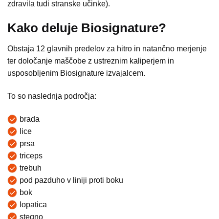
zdravila tudi stranske učinke).
Kako deluje Biosignature?
Obstaja 12 glavnih predelov za hitro in natančno merjenje
ter določanje maščobe z ustreznim kaliperjem in
usposobljenim Biosignature izvajalcem.
To so naslednja področja:
brada
lice
prsa
triceps
trebuh
pod pazduho v liniji proti boku
bok
lopatica
stegno