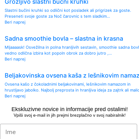
Grozljivo slastni bučni kruhki
Slastni bučini kruhki so odlični kot posladek ali prigrizek za goste.
Preseneti svoje goste za Noč čarovnic s tem sladkim…
Beri naprej
Sadna smoothie bovla – slastna in krasna
Mljaaaask! Osvežilna in polna hranljivih sestavin, smoothie sadna bovl
vedno odlična izbira kot popoln obrok za dobro jutro ,…
Beri naprej
Beljakovinska ovsena kaša z lešnikovim nam
Ovsena kašo z čokoladnimi beljakovinami, lešnikovim namazom in
hrustljavo jabolko. Najbolj preprosta in hranljiva ideja za zajtrk ali mal
Beri naprej
Ekskluzivne novice in informacije pred ostalimi!
Vpiši svoj e-mail in jih prejmi brezplačno v svoj nabiralnik!