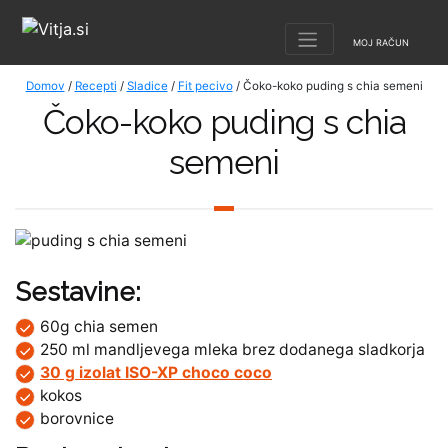
MOJ RAČUN
Domov
/
Recepti
/
Sladice
/
Fit pecivo
/ Čoko-koko puding s chia semeni
Čoko-koko puding s chia
semeni
Sestavine:
60g chia semen
250 ml mandljevega mleka brez dodanega sladkorja
30 g izolat ISO-XP choco coco
kokos
borovnice