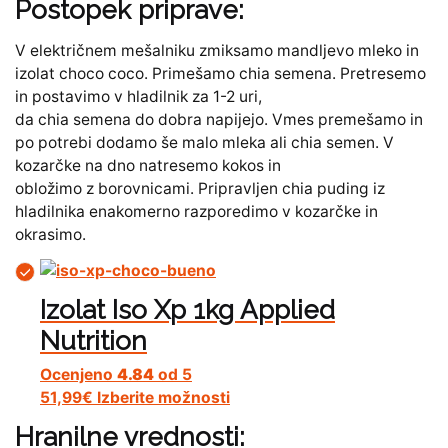
Postopek priprave:
V električnem mešalniku zmiksamo mandljevo mleko in
izolat choco coco. Primešamo chia semena. Pretresemo
in postavimo v hladilnik za 1-2 uri,
da chia semena do dobra napijejo. Vmes premešamo in
po potrebi dodamo še malo mleka ali chia semen. V
kozarčke na dno natresemo kokos in
obložimo z borovnicami. Pripravljen chia puding iz
hladilnika enakomerno razporedimo v kozarčke in
okrasimo.
Izolat Iso Xp 1kg Applied
Nutrition
Ocenjeno
4.84
od 5
51,99
€
Izberite možnosti
Hranilne vrednosti: