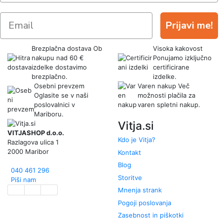
Prijavi me!
Brezplačna dostava
Ob
Visoka kakovost
nakupu nad 60 €
Ponujamo izključno
izdelke dostavimo
certificirane
brezplačno.
izdelke.
Osebni prevzem
Varen nakup
Več
Oglasite se v naši
možnosti plačila za
poslovalnici v
varen spletni nakup.
Mariboru.
Vitja.si
VITJASHOP d.o.o.
Kdo je Vitja?
Razlagova ulica 1
2000 Maribor
Kontakt
Blog
040 461 296
Storitve
Piši nam
Mnenja strank
Pogoji poslovanja
Zasebnost in piškotki