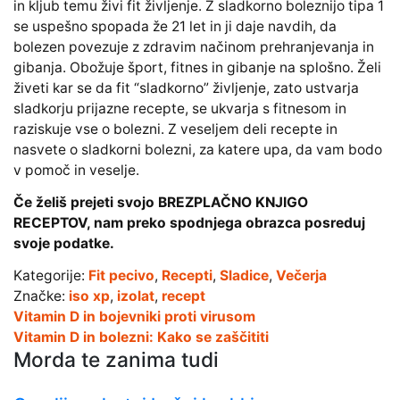
in kljub temu živi fit življenje. Z sladkorno boleznijo tipa 1
se uspešno spopada že 21 let in ji daje navdih, da
bolezen povezuje z zdravim načinom prehranjevanja in
gibanja. Obožuje šport, fitnes in gibanje na splošno. Želi
živeti kar se da fit “sladkorno” življenje, zato ustvarja
sladkorju prijazne recepte, se ukvarja s fitnesom in
raziskuje vse o bolezni. Z veseljem deli recepte in
nasvete o sladkorni bolezni, za katere upa, da vam bodo
v pomoč in veselje.
Če želiš prejeti svojo BREZPLAČNO KNJIGO
RECEPTOV, nam preko spodnjega obrazca posreduj
svoje podatke.
Kategorije:
Fit pecivo
,
Recepti
,
Sladice
,
Večerja
Značke:
iso xp
,
izolat
,
recept
Vitamin D in bojevniki proti virusom
Vitamin D in bolezni: Kako se zaščititi
Morda te zanima tudi